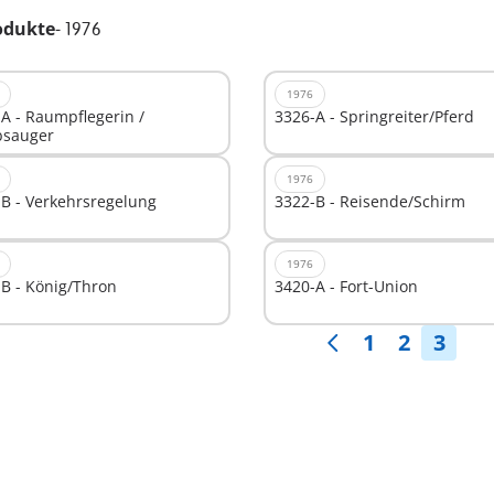
odukte
-
1976
1976
A - Raumpflegerin /
3326-A - Springreiter/Pferd
bsauger
1976
B - Verkehrsregelung
3322-B - Reisende/Schirm
1976
B - König/Thron
3420-A - Fort-Union
1
2
3