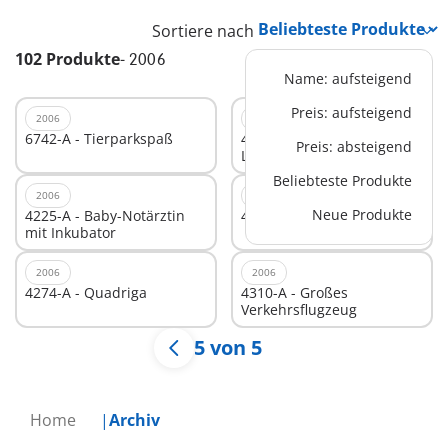
Sortiere nach
102 Produkte
-
2006
Name: aufsteigend
Preis: aufsteigend
2006
2006
6742-A - Tierparkspaß
4131-A - Super Set
Preis: absteigend
Landleben
Beliebteste Produkte
2006
2006
Neue Produkte
4225-A - Baby-Notärztin
4270-A - Arena
mit Inkubator
2006
2006
4274-A - Quadriga
4310-A - Großes
Verkehrsflugzeug
5 von 5
Home
Archiv