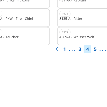
A - Junge mit Roller
4511-A - Kapitän
1974
A - PKW - Fire - Chief
3135-A - Ritter
1999
A - Taucher
4569-A - Weisser Wolf
1
. . .
3
4
5
. . .