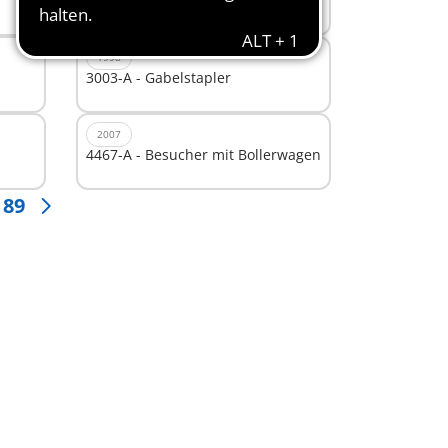
3116-B - Ziegenfütterung
1998
3003-A - Gabelstapler
2007
4467-A - Besucher mit Bollerwagen
89