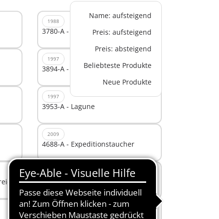
Name: aufsteigend
1988
3780-A - City-Service
Preis: aufsteigend
Preis: absteigend
1997
Beliebteste Produkte
3894-A - Pfauenwiese
Neue Produkte
1997
3953-A - Lagune
2009
4688-A - Expeditionstaucher
2006
reich
4714-A - Fußballspieler Österreich
2001