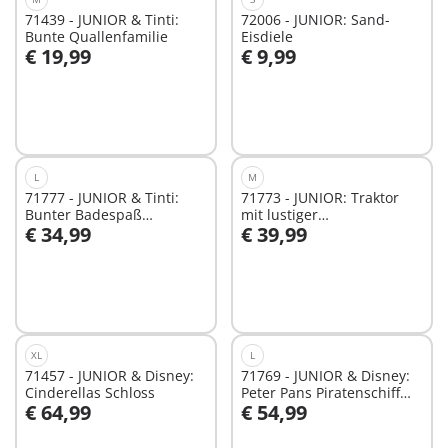
71439 - JUNIOR & Tinti:
72006 - JUNIOR: Sand-
Bunte Quallenfamilie
Eisdiele
€ 19,99
€ 9,99
In den Warenkorb
In den Warenkorb
L
M
71777 - JUNIOR & Tinti:
71773 - JUNIOR: Traktor
Bunter Badespaß
mit lustiger
€ 34,99
€ 39,99
Adventskalender
Pflanzmaschine
In den Warenkorb
In den Warenkorb
XL
L
71457 - JUNIOR & Disney:
71769 - JUNIOR & Disney:
Cinderellas Schloss
Peter Pans Piratenschiff
€ 64,99
€ 54,99
mit Wasserspritzspaß
In den Warenkorb
In den Warenkorb