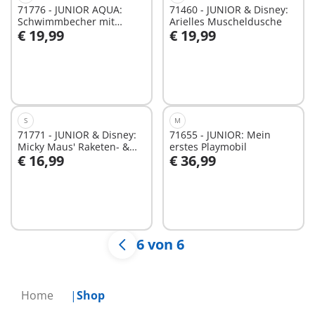
71776 - JUNIOR AQUA:
71460 - JUNIOR & Disney:
Schwimmbecher mit
Arielles Muscheldusche
€ 19,99
€ 19,99
Wasserspaß
In den Warenkorb
In den Warenkorb
S
M
71771 - JUNIOR & Disney:
71655 - JUNIOR: Mein
Micky Maus' Raketen- &
erstes Playmobil
€ 16,99
€ 36,99
Weltraum-Abenteuer
In den Warenkorb
In den Warenkorb
6 von 6
Home
Shop