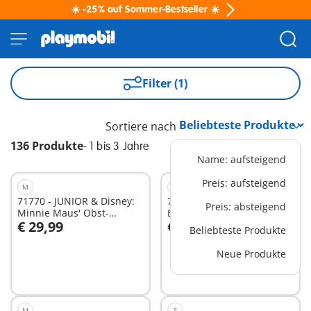
☀️ -25% auf Sommer-Bestseller ☀️
Filter (1)
Sortiere nach
136 Produkte
-
1 bis 3 Jahre
Name: aufsteigend
Preis: aufsteigend
M
M
71770 - JUNIOR & Disney:
71438 - JUNIOR & Tinti:
Preis: absteigend
Minnie Maus' Obst-
Bunter Tintenfisch
€ 29,99
€ 34,99
Transporter mit
Beliebteste Produkte
In den Warenkorb
In den Warenkorb
Sortierspaß
Neue Produkte
M
S