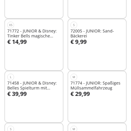
XS
S
71772 - JUNIOR & Disney:
72005 - JUNIOR: Sand-
Tinker Bells magische
Bäckerei
€ 14,99
€ 9,99
Feen-Schwimmblume
In den Warenkorb
In den Warenkorb
L
M
71458 - JUNIOR & Disney:
71774 - JUNIOR: Spaßiges
Belles Spielturm mit
Müllsammelfahrzeug
€ 39,99
€ 29,99
Melodie
In den Warenkorb
In den Warenkorb
S
M