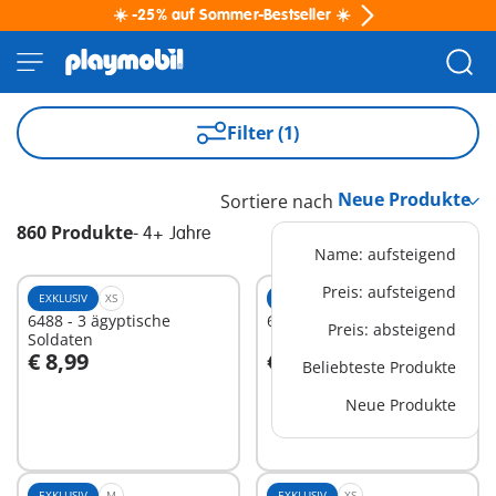
☀️ -25% auf Sommer-Bestseller ☀️
Filter (1)
Sortiere nach
860 Produkte
-
4+ Jahre
Name: aufsteigend
Preis: aufsteigend
EXKLUSIV
XS
EXKLUSIV
XS
6488 - 3 ägyptische
6586 - Feuerwehrtrupp B
Preis: absteigend
Soldaten
€ 8,99
€ 8,99
Beliebteste Produkte
In den Warenkorb
In den Warenkorb
Neue Produkte
EXKLUSIV
M
EXKLUSIV
XS