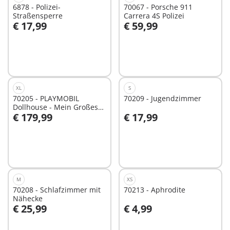
6878 - Polizei-
70067 - Porsche 911
Straßensperre
Carrera 4S Polizei
€ 17,99
€ 59,99
In den Warenkorb
In den Warenkorb
XL
S
70205 - PLAYMOBIL
70209 - Jugendzimmer
Dollhouse - Mein Großes
€ 179,99
€ 17,99
Puppenhaus
In den Warenkorb
In den Warenkorb
M
XS
70208 - Schlafzimmer mit
70213 - Aphrodite
Nähecke
€ 25,99
€ 4,99
In den Warenkorb
In den Warenkorb