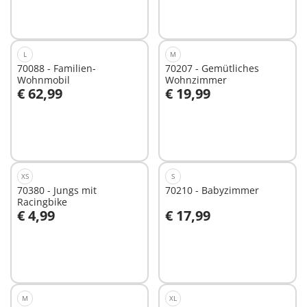
L
M
70088 - Familien-
70207 - Gemütliches
Wohnmobil
Wohnzimmer
€ 62,99
€ 19,99
In den Warenkorb
Nicht
verfügbar
XS
S
70380 - Jungs mit
70210 - Babyzimmer
Racingbike
€ 4,99
€ 17,99
In den Warenkorb
In den Warenkorb
M
XL