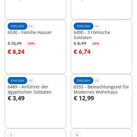
EXKLUSIV
XS
EXKLUSIV
XS
6530 - Familie Hauser
6490 - 3 römische
Soldaten
€ 10,99
€ 8,99
-25%
-25%
In den Warenkorb
In den Warenkorb
€ 8,24
€ 6,74
EXKLUSIV
XS
EXKLUSIV
XS
6489 - Anführer der
6555 - Beleuchtungsset für
ägyptischen Soldaten
Modernes Wohnhaus
€ 3,49
€ 12,99
In den Warenkorb
Nicht
verfügbar
S
M