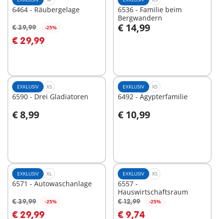
6464 - Räubergelage
6536 - Familie beim
Bergwandern
€ 14,99
€ 39,99
-25%
In den Warenkorb
In den Warenkorb
€ 29,99
EXKLUSIV
XS
EXKLUSIV
XS
6590 - Drei Gladiatoren
6492 - Ägypterfamilie
€ 8,99
€ 10,99
In den Warenkorb
In den Warenkorb
EXKLUSIV
XL
EXKLUSIV
XS
6571 - Autowaschanlage
6557 -
Hauswirtschaftsraum
€ 39,99
€ 12,99
-25%
-25%
In den Warenkorb
In den Warenkorb
€ 29,99
€ 9,74