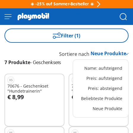
☀️ -25% auf Sommer-Bestseller ☀️
Filter (1)
Sortiere nach
7 Produkte
-
Geschenksets
Name: aufsteigend
Preis: aufsteigend
XS
XS
70676 - Geschenkset
70675 - Geschenkset
Preis: absteigend
"Hundetrainerin"
"Kaninchenfütterung"
€ 8,99
€ 8,99
Beliebteste Produkte
In den Warenkorb
Neue Produkte
Nicht
verfügbar
XS
XS