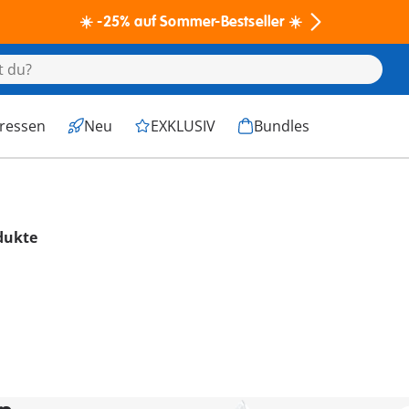
☀️ -25% auf Sommer-Bestseller ☀️
eressen
Neu
EXKLUSIV
Bundles
dukte