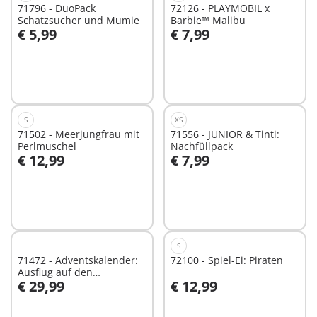
71796 - DuoPack
72126 - PLAYMOBIL x
Schatzsucher und Mumie
Barbie™ Malibu
€ 5,99
€ 7,99
In den Warenkorb
In den Warenkorb
S
XS
71502 - Meerjungfrau mit
71556 - JUNIOR & Tinti:
Perlmuschel
Nachfüllpack
€ 12,99
€ 7,99
In den Warenkorb
In den Warenkorb
S
71472 - Adventskalender:
72100 - Spiel-Ei: Piraten
Ausflug auf den
€ 29,99
€ 12,99
Weihnachtsmarkt
In den Warenkorb
In den Warenkorb