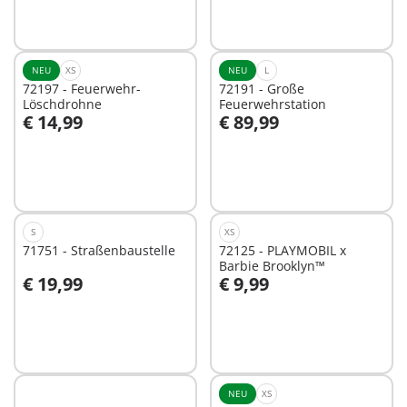
NEU
XS
NEU
L
72197 - Feuerwehr-
72191 - Große
Löschdrohne
Feuerwehrstation
€ 14,99
€ 89,99
In den Warenkorb
In den Warenkorb
S
XS
71751 - Straßenbaustelle
72125 - PLAYMOBIL x
Barbie Brooklyn™
€ 19,99
€ 9,99
In den Warenkorb
In den Warenkorb
NEU
XS