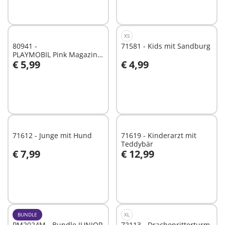
XS
80941 -
71581 - Kids mit Sandburg
PLAYMOBIL Pink Magazin 3/2024
€ 5,99
€ 4,99
(12)
In den Warenkorb
In den Warenkorb
71612 - Junge mit Hund
71619 - Kinderarzt mit
Teddybär
€ 7,99
€ 12,99
In den Warenkorb
In den Warenkorb
BUNDLE
XL
PM2024M - Bundle JUNIOR
72113 - Drachenritterturm