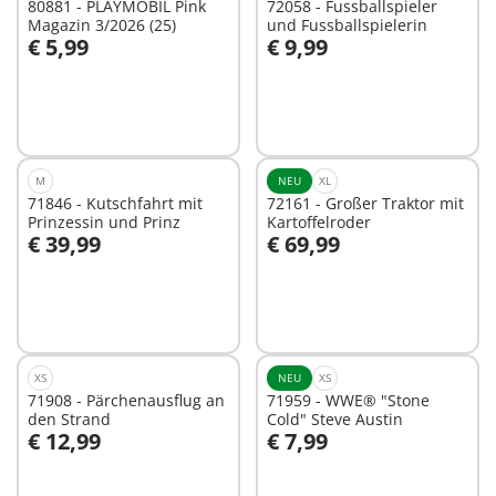
80881 - PLAYMOBIL Pink
72058 - Fussballspieler
Magazin 3/2026 (25)
und Fussballspielerin
€ 5,99
€ 9,99
In den Warenkorb
In den Warenkorb
M
NEU
XL
71846 - Kutschfahrt mit
72161 - Großer Traktor mit
Prinzessin und Prinz
Kartoffelroder
€ 39,99
€ 69,99
In den Warenkorb
In den Warenkorb
XS
NEU
XS
71908 - Pärchenausflug an
71959 - WWE® "Stone
den Strand
Cold" Steve Austin
€ 12,99
€ 7,99
In den Warenkorb
In den Warenkorb