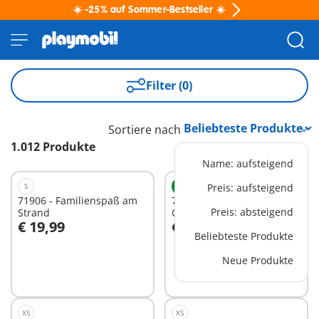
☀️ -25% auf Sommer-Bestseller ☀️
Filter (0)
Sortiere nach
1.012 Produkte
Name: aufsteigend
S
NEU
S
Preis: aufsteigend
71906 - Familienspaß am
72313 - Volkswagen T1
Preis: absteigend
Strand
Camper GER Edition
€ 19,99
€ 19,99
In den Warenkorb
In den Warenkorb
Beliebteste Produkte
Neue Produkte
XS
XS