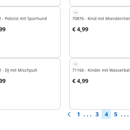
XS
 - Polizist mit Spürhund
70876 - Kind mit Monsterche
,99
€ 4,99
n den Warenkorb
Nicht
verfügbar
XS
 - DJ mit Mischpult
71166 - Kinder mit Wasserbal
,99
€ 4,99
t
Nicht
ügbar
verfügbar
1
. . .
3
4
5
. . .