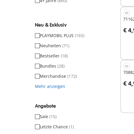
4+ Jahre
(860)
XS
71162
Neu & Exklusiv
€ 4
I
PLAYMOBIL PLUS
(165)
Neuheiten
(71)
Bestseller
(18)
Bundles
(28)
XS
70882
Merchandise
(172)
€ 4
Mehr anzeigen
Nich
verf
Angebote
Sale
(15)
Letzte Chance
(1)