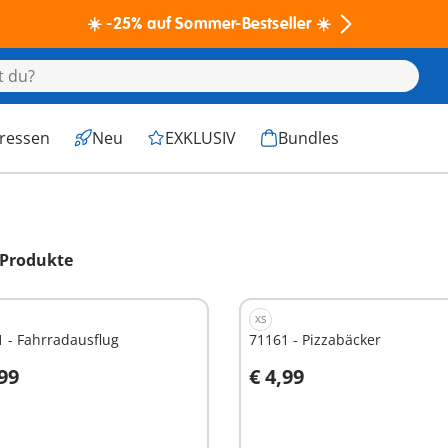
☀️ -25% auf Sommer-Bestseller ☀️
eressen
Neu
EXKLUSIV
Bundles
 Produkte
XS
 - Fahrradausflug
71161 - Pizzabäcker
,99
€ 4,99
n den Warenkorb
In den Warenkorb