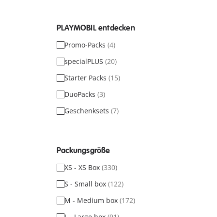
PLAYMOBIL entdecken
Promo-Packs
(4)
specialPLUS
(20)
Starter Packs
(15)
DuoPacks
(3)
Geschenksets
(7)
Packungsgröße
XS - XS Box
(330)
S - Small box
(122)
M - Medium box
(172)
L - Large box
(91)