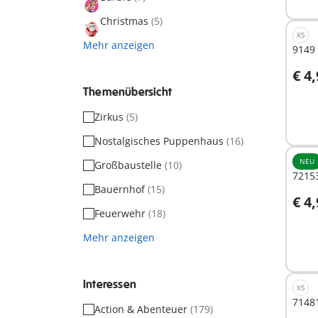
Christmas
(5)
XS
Mehr anzeigen
9149 
€ 4
I
Themenübersicht
Zirkus
(5)
Nostalgisches Puppenhaus
(16)
NEU
Großbaustelle
(10)
72153
Bauernhof
(15)
€ 4
I
Feuerwehr
(18)
Mehr anzeigen
Interessen
XS
71481
Action & Abenteuer
(179)