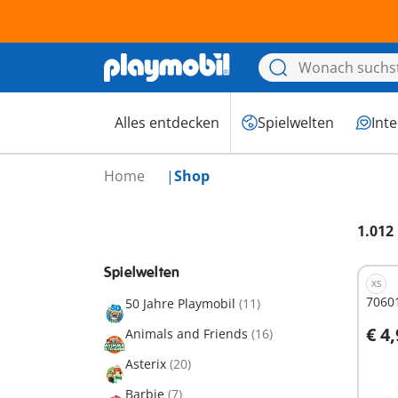
Alles entdecken
Spielwelten
Int
Home
Shop
1.012
Spielwelten
XS
70601
50 Jahre Playmobil
(11)
€ 4
Animals and Friends
(16)
I
Asterix
(20)
Barbie
(7)