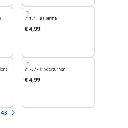
XS
n
71171 - Ballerina
€ 4,99
Nicht
verfügbar
XS
lons
71757 - Kinderturnen
€ 4,99
In den Warenkorb
43