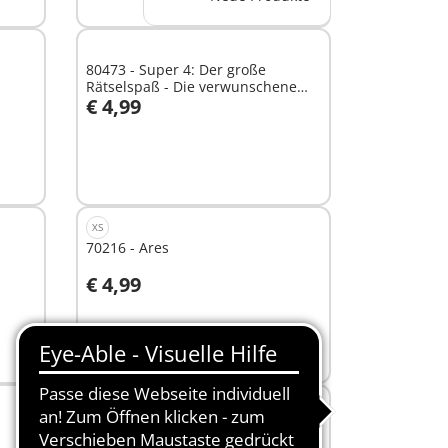
80473 - Super 4: Der große
Rätselspaß - Die verwunschene
€ 4,99
Welt
In den Warenkorb
XS
70216 - Ares
€ 4,99
In den Warenkorb
XS
70217 - Hephaestus