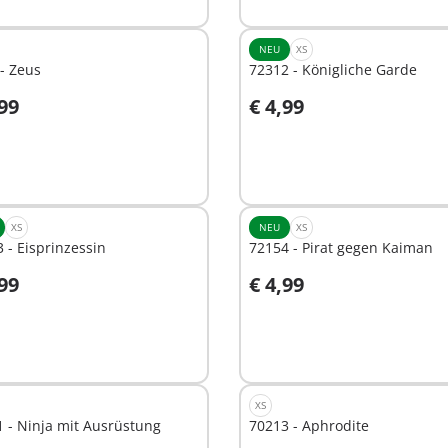
NEU
XS
- Zeus
72312 - Königliche Garde
,99
€ 4,99
n den Warenkorb
In den Warenkorb
XS
NEU
XS
 - Eisprinzessin
72154 - Pirat gegen Kaiman
,99
€ 4,99
n den Warenkorb
Nicht
verfügbar
XS
 - Ninja mit Ausrüstung
70213 - Aphrodite