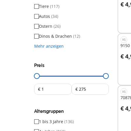
€ 4
Tiere
(117)
Autos
(34)
Nich
verf
Ostern
(26)
Dinos & Drachen
(12)
XS
9150 
Mehr anzeigen
€ 4
I
Preis
XS
70878
€ 4
Altersgruppen
I
1 bis 3 Jahre
(136)