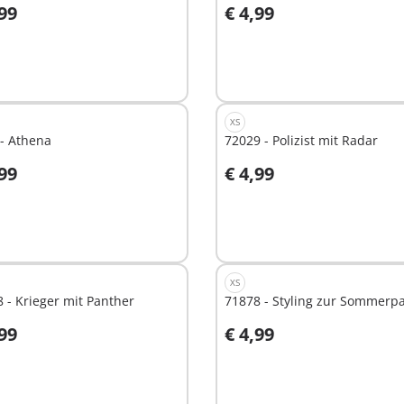
,99
€ 4,99
In den Warenkorb
t
ügbar
XS
- Athena
72029 - Polizist mit Radar
,99
€ 4,99
n den Warenkorb
In den Warenkorb
XS
 - Krieger mit Panther
71878 - Styling zur Sommerpa
,99
€ 4,99
n den Warenkorb
In den Warenkorb