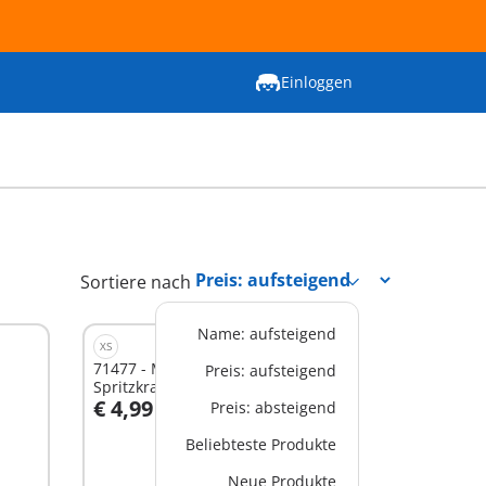
Einloggen
Sortiere nach
Name: aufsteigend
XS
71477 - Meerjungfrau mit
Preis: aufsteigend
Spritzkrake
€ 4,99
Preis: absteigend
In den Warenkorb
Beliebteste Produkte
Neue Produkte