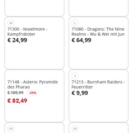
Nicht
verfügbar
M
L
71300 - Novelmore -
71080 - Dragons: The Nine
Kampfroboter
Realms - Wu & Wei mit Jun
€ 24,99
€ 64,99
Nicht
Nicht
verfügbar
verfügbar
S
71148 - Asterix: Pyramide
71213 - Burnham Raiders -
des Pharao
Feuerritter
€ 9,99
€ 109,99
-25%
€ 82,49
Nicht
Nicht
verfügbar
verfügbar
XS
XS