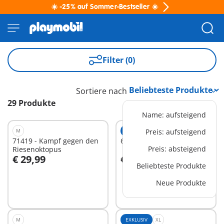
☀️ -25% auf Sommer-Bestseller ☀️
Filter (0)
Sortiere nach
29 Produkte
Name: aufsteigend
M
EXKLUSIV
Preis: aufsteigend
XS
71419 - Kampf gegen den
6590 - Drei Gladiatoren
Preis: absteigend
Riesenoktopus
€ 29,99
€ 8,99
In den Warenkorb
In den Warenkorb
Beliebteste Produkte
Neue Produkte
M
EXKLUSIV
XL