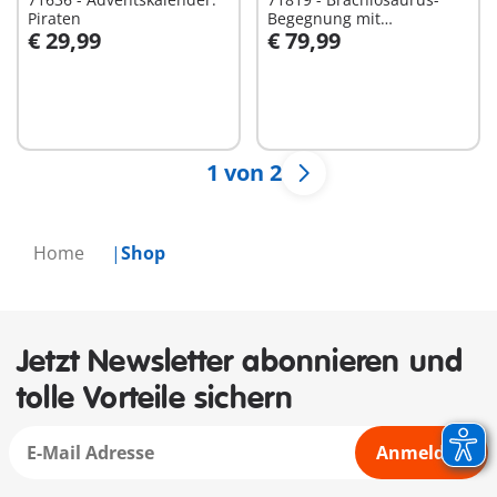
Piraten
Begegnung mit
€ 29,99
€ 79,99
Luftkissenboot
In den Warenkorb
In den Warenkorb
1 von 2
Home
Shop
Jetzt Newsletter abonnieren und
tolle Vorteile sichern
Anmelden