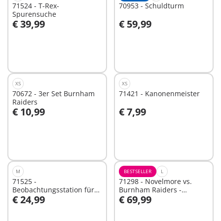
71524 - T-Rex-
70953 - Schuldturm
Spurensuche
€ 39,99
€ 59,99
In den Warenkorb
In den Warenkorb
XS
XS
70672 - 3er Set Burnham
71421 - Kanonenmeister
Raiders
€ 10,99
€ 7,99
In den Warenkorb
In den Warenkorb
M
BESTSELLER
L
71525 -
71298 - Novelmore vs.
Beobachtungsstation für
Burnham Raiders -
€ 24,99
€ 69,99
Dimorphodon
Turnierarena
In den Warenkorb