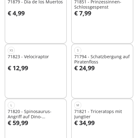
71879 - Día de los Muertos
71851 - Prinzessinnen-
Schlossgespenst
€ 4,99
€ 7,99
In den Warenkorb
In den Warenkorb
XS
S
71823 - Velociraptor
71794 - Schatzbergung auf
Piratenfloss
€ 12,99
€ 24,99
In den Warenkorb
In den Warenkorb
L
M
71820 - Spinosaurus-
71821 - Triceratops mit
Angriff auf Dino-
Jungtier
€ 59,99
€ 34,99
Ausgrabung
In den Warenkorb
In den Warenkorb