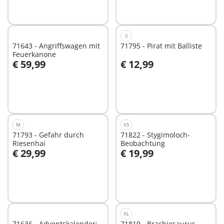
S
71643 - Angriffswagen mit
71795 - Pirat mit Balliste
Feuerkanone
€ 59,99
€ 12,99
In den Warenkorb
In den Warenkorb
M
XS
71793 - Gefahr durch
71822 - Stygimoloch-
Riesenhai
Beobachtung
€ 29,99
€ 19,99
In den Warenkorb
In den Warenkorb
XL
71636 - Adventskalender:
71819 - Brachiosaurus-