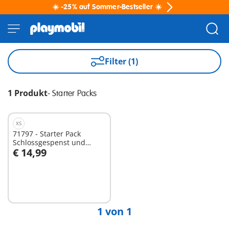
☀️ -25% auf Sommer-Bestseller ☀️
Filter (1)
1 Produkt
-
Starter Packs
XS
71797 - Starter Pack
Schlossgespenst und
€ 14,99
Ritter
Nicht
verfügbar
1 von 1