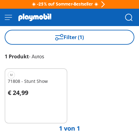
☀️ -25% auf Sommer-Bestseller ☀️
Filter (1)
1 Produkt
-
Autos
M
71808 - Stunt Show
€ 24,99
In den Warenkorb
1 von 1