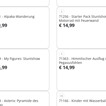
S
1 - Alpaka-Wanderung
71256 - Starter Pack Stuntsh
Motorrad mit Feuerwand
9,99
€ 14,99
t
Nicht
ügbar
verfügbar
S
 - My Figures: Stuntshow
71363 - Himmlischer Ausflug 
Pegasusfohlen
5,99
€ 14,99
t
Nicht
ügbar
verfügbar
XS
 - Asterix: Pyramide des
71166 - Kinder mit Wasserbal
ao