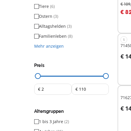
€ 109
Tiere
(6)
€ 8
Ostern
(3)
Nich
verf
Alltagshelden
(3)
Familienleben
(8)
S
71450
Mehr anzeigen
€ 1
Preis
Nich
verf
71627
€ 1
Altersgruppen
1 bis 3 Jahre
(2)
Nich
verf