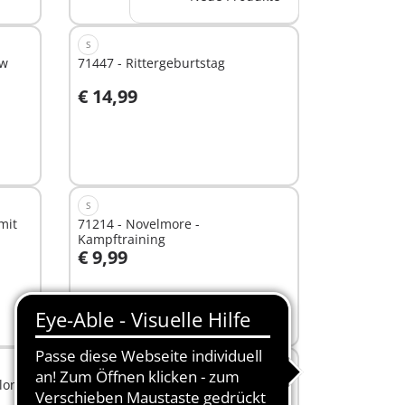
S
ow
71447 - Rittergeburtstag
€ 14,99
Nicht
verfügbar
S
mit
71214 - Novelmore -
Kampftraining
€ 9,99
Nicht
verfügbar
XS
lons
71269 - Asterix: Pyradonis'
vergiftete Torte