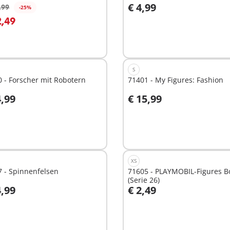
€ 4,99
,99
-25%
2,49
t
Nicht
ügbar
verfügbar
S
 - Forscher mit Robotern
71401 - My Figures: Fashion
4,99
€ 15,99
t
Nicht
ügbar
verfügbar
XS
 - Spinnenfelsen
71605 - PLAYMOBIL-Figures B
(Serie 26)
4,99
€ 2,49
t
Nicht
ügbar
verfügbar