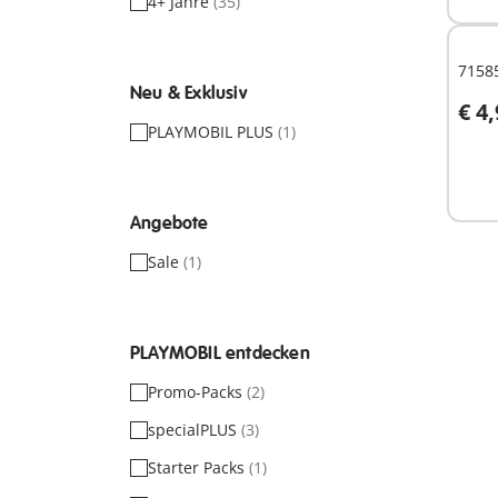
4+ Jahre
(35)
71585
Neu & Exklusiv
€ 4
PLAYMOBIL PLUS
(1)
Nich
verf
Angebote
Sale
(1)
PLAYMOBIL entdecken
Promo-Packs
(2)
specialPLUS
(3)
Starter Packs
(1)