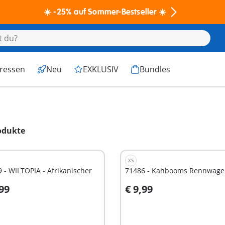
☀️ -25% auf Sommer-Bestseller ☀️
eressen
Neu
EXKLUSIV
Bundles
odukte
XS
 - WILTOPIA - Afrikanischer
71486 - Kahbooms Rennwag
,99
€ 9,99
t
Nicht
ügbar
verfügbar