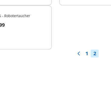
 - Robotertaucher
,99
t
ügbar
1
2