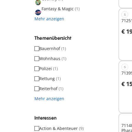
Fantasy & Magic
(1)
S
Mehr anzeigen
7125
€ 1
Themenübersicht
Nich
Bauernhof
(1)
verf
Wohnhaus
(1)
S
Polizei
(1)
71399
Rettung
(1)
€ 1
Reiterhof
(1)
Mehr anzeigen
Nich
verf
Interessen
71148
Action & Abenteuer
(9)
Phar