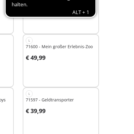
€ 17,99
Nicht
verfügbar
L
71600 - Mein großer Erlebnis-Zoo
€ 49,99
Nicht
verfügbar
L
oys
71597 - Geldtransporter
€ 39,99
Nicht
verfügbar