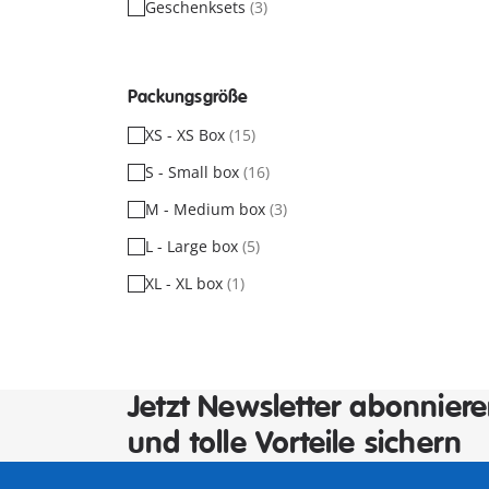
Geschenksets
(3)
Packungsgröße
XS - XS Box
(15)
S - Small box
(16)
M - Medium box
(3)
L - Large box
(5)
XL - XL box
(1)
Jetzt Newsletter abonnier
und tolle Vorteile sichern