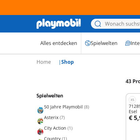
Alles entdecken
Spielwelten
Int
Home
Shop
43 Pr
Spielwelten
XS
71289
50 Jahre Playmobil
(8)
Esel
€ 5
Asterix
(7)
City Action
(1)
Nich
Country
(1)
verf