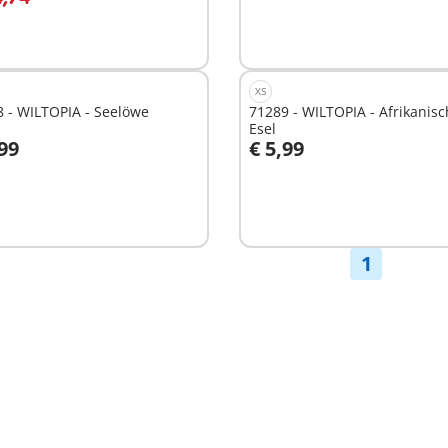
XS
 - WILTOPIA - Seelöwe
71289 - WILTOPIA - Afrikanisc
Esel
,99
€ 5,99
t
Nicht
ügbar
verfügbar
1