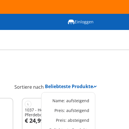
Einloggen
Sortiere nach
Name: aufsteigend
L
1037 - Horses of Waterfall-Anbau
Preis: aufsteigend
Pferdebox
€ 24,99
Preis: absteigend
In den Warenkorb