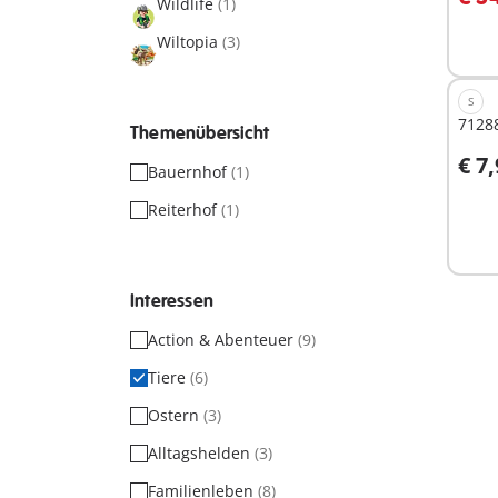
Wildlife
(1)
Wiltopia
(3)
S
71288
Themenübersicht
€ 7
Bauernhof
(1)
Reiterhof
(1)
Nich
verf
Interessen
Action & Abenteuer
(9)
Tiere
(6)
Ostern
(3)
Alltagshelden
(3)
Familienleben
(8)