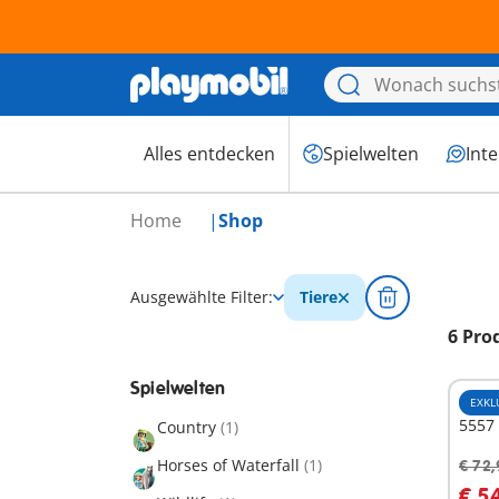
Alles entdecken
Spielwelten
Int
Home
Shop
Ausgewählte Filter:
Tiere
6 Pro
Spielwelten
EXKL
5557
Country
(1)
Horses of Waterfall
(1)
€ 72,
I
€ 5