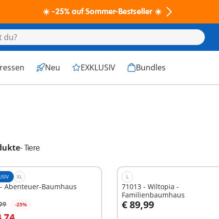
☀️ -25% auf Sommer-Bestseller ☀️
eressen
Neu
EXKLUSIV
Bundles
dukte
-
Tiere
USIV
XL
L
 - Abenteuer-Baumhaus
71013 - Wiltopia -
Familienbaumhaus
€ 89,99
99
-25%
n den Warenkorb
In den Warenkorb
4,74