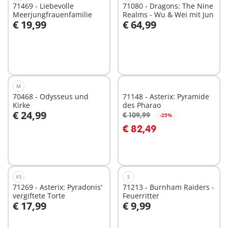
71469 - Liebevolle
71080 - Dragons: The Nine
Meerjungfrauenfamilie
Realms - Wu & Wei mit Jun
€ 19,99
€ 64,99
Nicht
Nicht
verfügbar
verfügbar
M
70468 - Odysseus und
71148 - Asterix: Pyramide
Kirke
des Pharao
€ 24,99
€ 109,99
-25%
€ 82,49
Nicht
Nicht
verfügbar
verfügbar
XS
S
71269 - Asterix: Pyradonis'
71213 - Burnham Raiders -
vergiftete Torte
Feuerritter
€ 17,99
€ 9,99