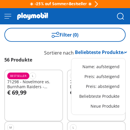
☀️ -25% auf Sommer-Bestseller ☀️
Filter (0)
Sortiere nach
56 Produkte
Name: aufsteigend
BESTSELLER
L
M
Preis: aufsteigend
71298 - Novelmore vs.
71211 - Novelmore -
Preis: absteigend
Burnham Raiders -
Darios Fluggleiter
€ 69,99
€ 24,99
Turnierarena
Beliebteste Produkte
Neue Produkte
Nicht
Nicht
verfügbar
verfügbar
M
L