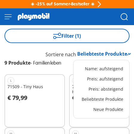
☀️ -25% auf Sommer-Bestseller ☀️
Filter (1)
Sortiere nach
9 Produkte
-
Familienleben
Name: aufsteigend
Preis: aufsteigend
L
M
71509 - Tiny Haus
71250 - 24-Stunden-
Preis: absteigend
Hofladen
€ 79,99
€ 29,99
Beliebteste Produkte
In den Warenkorb
In den Warenkorb
Neue Produkte
M
M