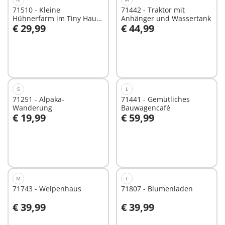
71510 - Kleine
71442 - Traktor mit
Hühnerfarm im Tiny Haus
Anhänger und Wassertank
€ 29,99
€ 44,99
Garten
In den Warenkorb
In den Warenkorb
S
L
71251 - Alpaka-
71441 - Gemütliches
Wanderung
Bauwagencafé
€ 19,99
€ 59,99
Nicht
Nicht
verfügbar
verfügbar
M
L
71743 - Welpenhaus
71807 - Blumenladen
€ 39,99
€ 39,99
In den Warenkorb
In den Warenkorb