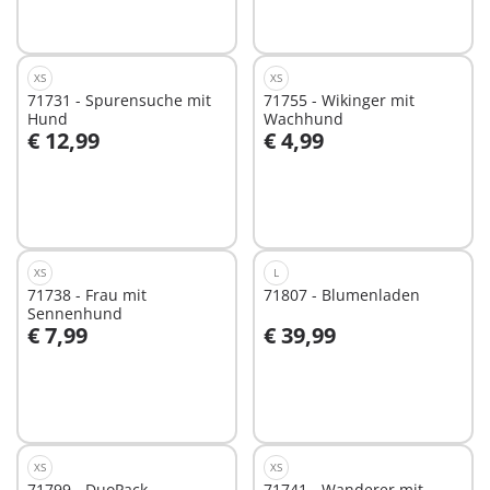
XS
XS
71731 - Spurensuche mit
71755 - Wikinger mit
Hund
Wachhund
€ 12,99
€ 4,99
In den Warenkorb
In den Warenkorb
XS
L
71738 - Frau mit
71807 - Blumenladen
Sennenhund
€ 7,99
€ 39,99
In den Warenkorb
In den Warenkorb
XS
XS
71799 - DuoPack
71741 - Wanderer mit