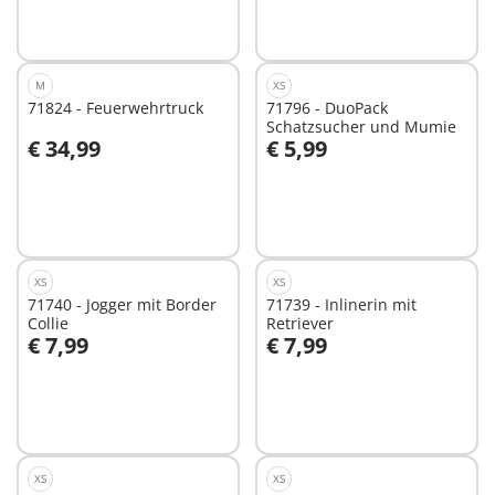
M
XS
71824 - Feuerwehrtruck
71796 - DuoPack
Schatzsucher und Mumie
€ 34,99
€ 5,99
In den Warenkorb
In den Warenkorb
XS
XS
71740 - Jogger mit Border
71739 - Inlinerin mit
Collie
Retriever
€ 7,99
€ 7,99
In den Warenkorb
In den Warenkorb
XS
XS