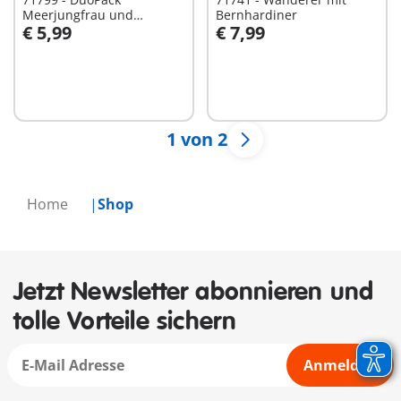
Meerjungfrau und
Bernhardiner
€ 5,99
€ 7,99
Meermann
In den Warenkorb
In den Warenkorb
1 von 2
Home
Shop
Jetzt Newsletter abonnieren und
tolle Vorteile sichern
Anmelden