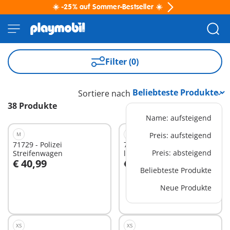
☀️ -25% auf Sommer-Bestseller ☀️
Filter (0)
Sortiere nach
38 Produkte
Name: aufsteigend
M
S
Preis: aufsteigend
71729 - Polizei
71825 - Feuerwehr Quad
Preis: absteigend
Streifenwagen
löscht Heckenbrand
€ 40,99
€ 19,99
In den Warenkorb
In den Warenkorb
Beliebteste Produkte
Neue Produkte
XS
XS