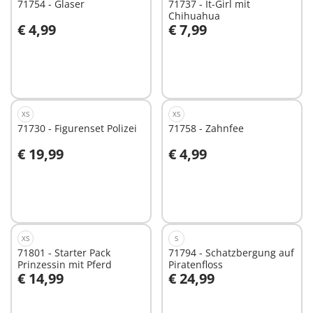
71754 - Glaser
71737 - It-Girl mit
Chihuahua
€ 4,99
€ 7,99
In den Warenkorb
In den Warenkorb
XS
XS
71730 - Figurenset Polizei
71758 - Zahnfee
€ 19,99
€ 4,99
In den Warenkorb
In den Warenkorb
XS
S
71801 - Starter Pack
71794 - Schatzbergung auf
Prinzessin mit Pferd
Piratenfloss
€ 14,99
€ 24,99
In den Warenkorb
In den Warenkorb