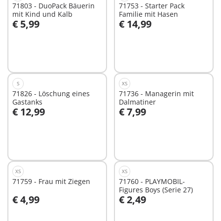
71803 - DuoPack Bäuerin
71753 - Starter Pack
mit Kind und Kalb
Familie mit Hasen
€ 5,99
€ 14,99
In den Warenkorb
In den Warenkorb
S
XS
71826 - Löschung eines
71736 - Managerin mit
Gastanks
Dalmatiner
€ 12,99
€ 7,99
In den Warenkorb
In den Warenkorb
XS
XS
71759 - Frau mit Ziegen
71760 - PLAYMOBIL-
Figures Boys (Serie 27)
€ 4,99
€ 2,49
In den Warenkorb
In den Warenkorb