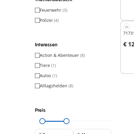
Feuerwehr
(3)
Polizei
(4)
XS
7173
€ 1
Interessen
I
Action & Abenteuer
(8)
Tiere
(1)
Autos
(1)
Alltagshelden
(8)
Preis