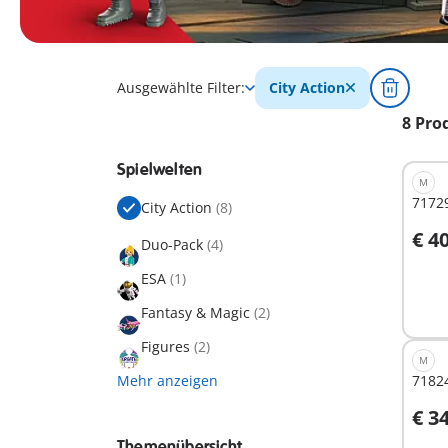
Ausgewählte Filter:
City Action
8 Pro
Spielwelten
M
71729
City Action
(8)
€ 4
Duo-Pack
(4)
I
ESA
(1)
Fantasy & Magic
(2)
Figures
(2)
M
Mehr anzeigen
7182
€ 3
I
Themenübersicht