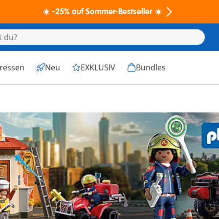
☀️ -25% auf Sommer-Bestseller ☀️
eressen
Neu
EXKLUSIV
Bundles