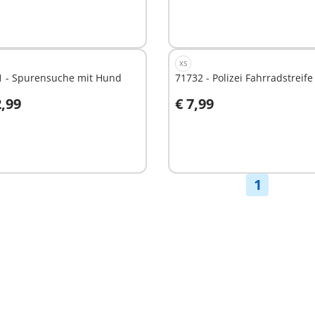
XS
1 - Spurensuche mit Hund
71732 - Polizei Fahrradstreife
2,99
€ 7,99
n den Warenkorb
In den Warenkorb
1