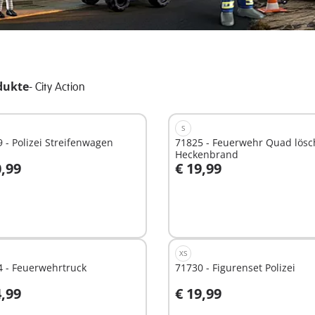
dukte
-
City Action
S
 - Polizei Streifenwagen
71825 - Feuerwehr Quad lösc
Heckenbrand
0,99
€ 19,99
n den Warenkorb
In den Warenkorb
XS
4 - Feuerwehrtruck
71730 - Figurenset Polizei
4,99
€ 19,99
n den Warenkorb
In den Warenkorb