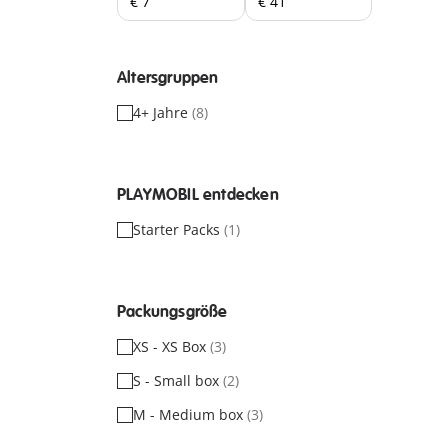
Altersgruppen
4+ Jahre
(8)
PLAYMOBIL entdecken
Starter Packs
(1)
Packungsgröße
XS - XS Box
(3)
S - Small box
(2)
M - Medium box
(3)