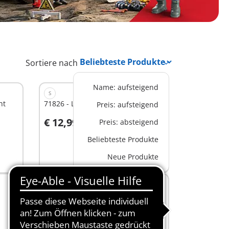
Sortiere nach
Name: aufsteigend
S
ht
71826 - Löschung eines Gastanks
Preis: aufsteigend
€ 12,99
Preis: absteigend
In den Warenkorb
Beliebteste Produkte
Neue Produkte
M
71733 - Starter Pack Polizei
Ermittlungszimmer
€ 19,99
In den Warenkorb