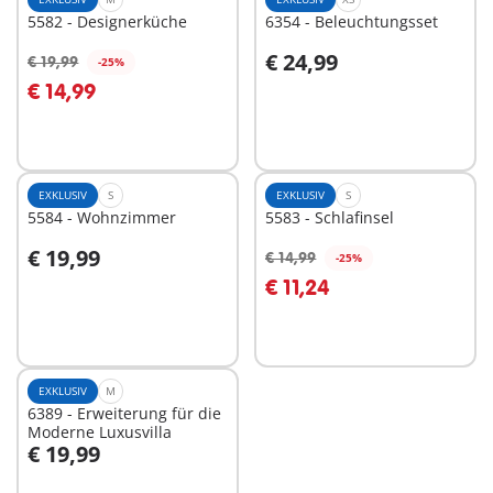
5582 - Designerküche
6354 - Beleuchtungsset
€ 24,99
€ 19,99
-25%
In den Warenkorb
In den Warenkorb
€ 14,99
EXKLUSIV
S
EXKLUSIV
S
5584 - Wohnzimmer
5583 - Schlafinsel
€ 19,99
€ 14,99
-25%
In den Warenkorb
In den Warenkorb
€ 11,24
EXKLUSIV
M
6389 - Erweiterung für die
Moderne Luxusvilla
€ 19,99
In den Warenkorb