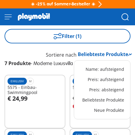
☀️ -25% auf Sommer-Bestseller ☀️
Filter (1)
Sortiere nach
7 Produkte
-
Moderne Luxusvilla
Name: aufsteigend
Preis: aufsteigend
EXKLUSIV
M
EXKLUSIV
XL
5575 - Einbau-
5586 - Gästebungalow
Preis: absteigend
Swimmingpool
€ 24,99
€ 59,99
-25%
Beliebteste Produkte
In den Warenkorb
In den Warenkorb
€ 44,99
Neue Produkte
EXKLUSIV
M
EXKLUSIV
XS