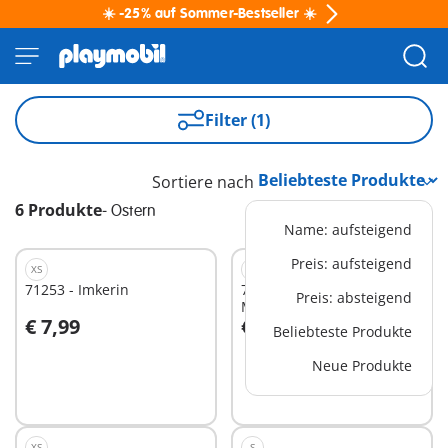
☀️ -25% auf Sommer-Bestseller ☀️
Filter (1)
Sortiere nach
6 Produkte
-
Ostern
Name: aufsteigend
Preis: aufsteigend
XS
XS
71253 - Imkerin
71513 - Lagerfeuer mit
Preis: absteigend
Marshmallows
€ 7,99
€ 7,99
Beliebteste Produkte
In den Warenkorb
In den Warenkorb
Neue Produkte
XS
S