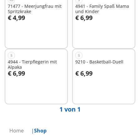
71477 - Meerjungfrau mit
4941 - Family Spaß Mama
Spritzkrake
und Kinder
€ 4,99
€ 6,99
In den Warenkorb
In den Warenkorb
S
S
4944 - Tierpflegerin mit
9210 - Basketball-Duell
Alpaka
€ 6,99
€ 6,99
In den Warenkorb
Nicht
verfügbar
1 von 1
Home
Shop