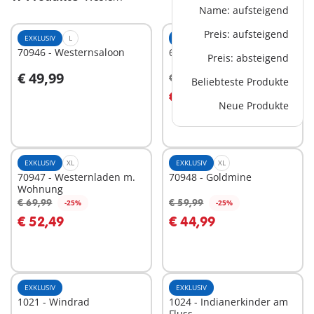
Name: aufsteigend
Preis: aufsteigend
EXKLUSIV
L
EXKLUSIV
XS
70946 - Westernsaloon
6272 - 3 Sioux-Indianer
Preis: absteigend
€ 49,99
€ 8,99
-25%
Beliebteste Produkte
In den Warenkorb
In den Warenkorb
€ 6,74
Neue Produkte
EXKLUSIV
XL
EXKLUSIV
XL
70947 - Westernladen m.
70948 - Goldmine
Wohnung
€ 69,99
€ 59,99
-25%
-25%
In den Warenkorb
In den Warenkorb
€ 52,49
€ 44,99
EXKLUSIV
EXKLUSIV
1021 - Windrad
1024 - Indianerkinder am
Fluss