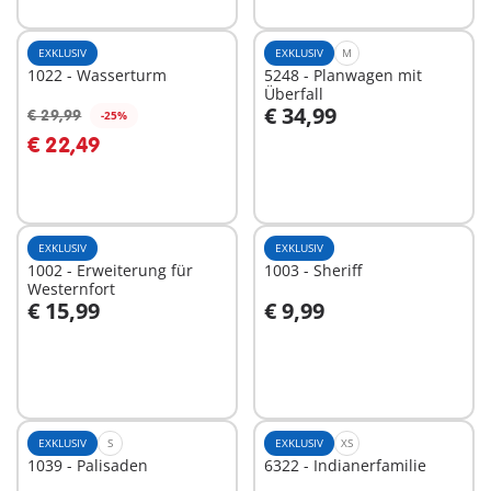
EXKLUSIV
EXKLUSIV
M
1022 - Wasserturm
5248 - Planwagen mit
Überfall
€ 34,99
€ 29,99
-25%
In den Warenkorb
In den Warenkorb
€ 22,49
EXKLUSIV
EXKLUSIV
1002 - Erweiterung für
1003 - Sheriff
Westernfort
€ 15,99
€ 9,99
In den Warenkorb
In den Warenkorb
EXKLUSIV
S
EXKLUSIV
XS
1039 - Palisaden
6322 - Indianerfamilie