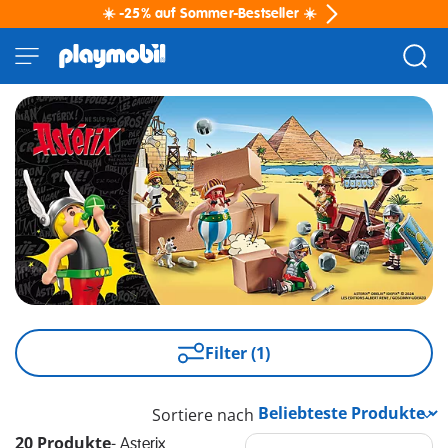
☀️ -25% auf Sommer-Bestseller ☀️
Filter (1)
Sortiere nach
20 Produkte
-
Asterix