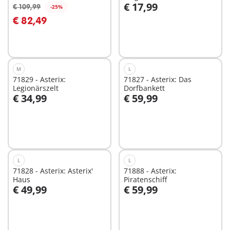
€ 17,99
€ 109,99
-25%
€ 82,49
Nicht
Nicht
verfügbar
verfügbar
M
L
71829 - Asterix:
71827 - Asterix: Das
Legionärszelt
Dorfbankett
€ 34,99
€ 59,99
In den Warenkorb
In den Warenkorb
L
L
71828 - Asterix: Asterix'
71888 - Asterix:
Haus
Piratenschiff
€ 49,99
€ 59,99
In den Warenkorb
Nicht
verfügbar