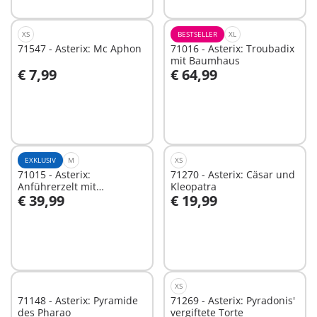
XS
BESTSELLER
XL
71547 - Asterix: Mc Aphon
71016 - Asterix: Troubadix
mit Baumhaus
€ 7,99
€ 64,99
In den Warenkorb
Nicht
verfügbar
EXKLUSIV
M
XS
71015 - Asterix:
71270 - Asterix: Cäsar und
Anführerzelt mit
Kleopatra
€ 39,99
€ 19,99
Generälen
Nicht
Nicht
verfügbar
verfügbar
XS
71148 - Asterix: Pyramide
71269 - Asterix: Pyradonis'
des Pharao
vergiftete Torte