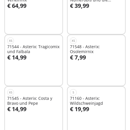
€ 64,99
€ 39,99
Schlacht um den Palast
In den Warenkorb
In den Warenkorb
XS
XS
71544 - Asterix: Tragicomix
71548 - Asterix:
und Falbala
Osolemirnix
€ 14,99
€ 7,99
In den Warenkorb
In den Warenkorb
XS
S
71545 - Asterix: Costa y
71160 - Asterix:
Bravo und Pepe
Wildschweinjagd
€ 14,99
€ 19,99
In den Warenkorb
In den Warenkorb