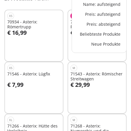
Name: aufsteigend
Preis: aufsteigend
XS
BESTSELLER
L
70934 - Asterix:
71542 - Asterix:
Preis: absteigend
Römertrupp
Römerlager
€ 16,99
€ 79,99
Beliebteste Produkte
In den Warenkorb
In den Warenkorb
Neue Produkte
XS
M
71546 - Asterix: Lügfix
71543 - Asterix: Römischer
Streitwagen
€ 7,99
€ 29,99
In den Warenkorb
In den Warenkorb
XL
M
71266 - Asterix: Hütte des
71268 - Asterix:
Verleihnix
Numerobis und die