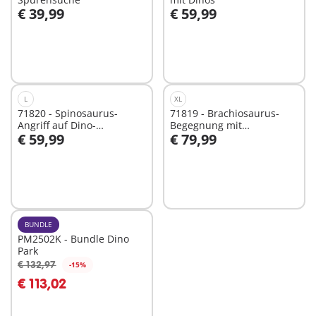
€ 39,99
€ 59,99
In den Warenkorb
In den Warenkorb
L
XL
71820 - Spinosaurus-
71819 - Brachiosaurus-
Angriff auf Dino-
Begegnung mit
€ 59,99
€ 79,99
Ausgrabung
Luftkissenboot
In den Warenkorb
In den Warenkorb
BUNDLE
PM2502K - Bundle Dino
Park
€ 132,97
-15%
In den Warenkorb
€ 113,02