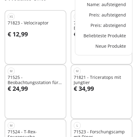
Name: aufsteigend
Preis: aufsteigend
XS
XS
71823 - Velociraptor
71822 - Stygimoloch-
Preis: absteigend
Beobachtung
€ 12,99
€ 19,99
Beliebteste Produkte
In den Warenkorb
In den Warenkorb
Neue Produkte
M
M
71525 -
71821 - Triceratops mit
Beobachtungsstation für
Jungtier
€ 24,99
€ 34,99
Dimorphodon
In den Warenkorb
In den Warenkorb
M
L
71524 - T-Rex-
71523 - Forschungscamp
Spurensuche
mit Dinos