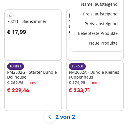
Name: aufsteigend
Preis: aufsteigend
M
EXKLUSIV
S
70211 - Badezimmer
1040 - Puppenhaus
Preis: absteigend
Litfaßsäule
€ 17,99
€ 12,99
Beliebteste Produkte
In den Warenkorb
In den Warenkorb
Neue Produkte
BUNDLE
BUNDLE
PM2502G - Starter Bundle
PM2602A - Bundle Kleines
Dollhouse
Puppenhaus
€ 269,95
€ 274,95
-15%
-15%
In den Warenkorb
In den Warenkorb
€ 229,46
€ 233,71
2 von 2