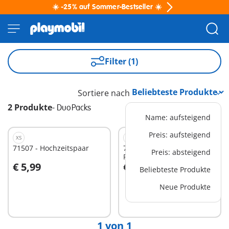
☀️ -25% auf Sommer-Bestseller ☀️
Filter (1)
Sortiere nach
2 Produkte
-
DuoPacks
Name: aufsteigend
Preis: aufsteigend
XS
XS
71507 - Hochzeitspaar
71506 - Sanitäterin mit
Preis: absteigend
Patient
€ 5,99
€ 5,99
Beliebteste Produkte
In den Warenkorb
In den Warenkorb
Neue Produkte
1 von 1