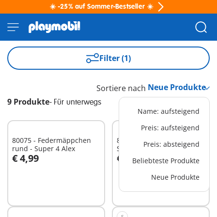
☀️ -25% auf Sommer-Bestseller ☀️
Filter (1)
Sortiere nach
9 Produkte
-
Für unterwegs
Name: aufsteigend
Preis: aufsteigend
80075 - Federmäppchen
80073 - Kinder-Trolley -
Preis: absteigend
rund - Super 4 Alex
Super 4 Gene
€ 4,99
€ 34,99
Beliebteste Produkte
In den Warenkorb
In den Warenkorb
Neue Produkte
S