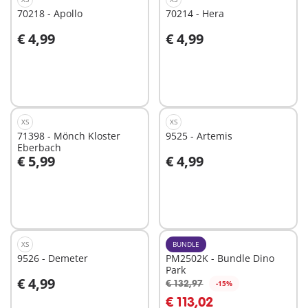
70218 - Apollo
70214 - Hera
€ 4,99
€ 4,99
In den Warenkorb
In den Warenkorb
XS
XS
71398 - Mönch Kloster
9525 - Artemis
Eberbach
€ 5,99
€ 4,99
In den Warenkorb
In den Warenkorb
XS
BUNDLE
9526 - Demeter
PM2502K - Bundle Dino
Park
€ 4,99
€ 132,97
-15%
In den Warenkorb
In den Warenkorb
€ 113,02