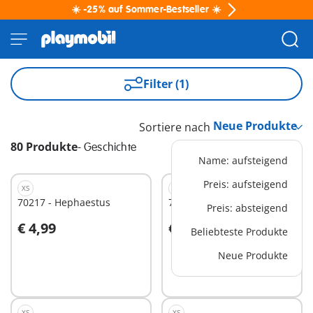
☀️ -25% auf Sommer-Bestseller ☀️
Filter (1)
Sortiere nach
80 Produkte
-
Geschichte
Name: aufsteigend
Preis: aufsteigend
XS
XS
70217 - Hephaestus
70215 - Hestia
Preis: absteigend
€ 4,99
€ 4,99
Beliebteste Produkte
In den Warenkorb
In den Warenkorb
Neue Produkte
XS
XS