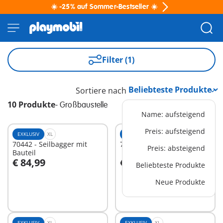
☀️ -25% auf Sommer-Bestseller ☀️
Filter (1)
Sortiere nach
10 Produkte
-
Großbaustelle
Name: aufsteigend
Preis: aufsteigend
EXKLUSIV
XL
EXKLUSIV
XS
70442 - Seilbagger mit
7445 - Lichtgiraffe
Preis: absteigend
Bauteil
€ 84,99
€ 17,99
Beliebteste Produkte
In den Warenkorb
In den Warenkorb
Neue Produkte
EXKLUSIV
XL
EXKLUSIV
XL