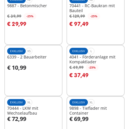
9887 - Betonmischer
70441 - RC-Baukran mit
Bauteil
€ 39,99
€ 129,99
-25%
-25%
In den Warenkorb
In den Warenkorb
€ 29,99
€ 97,49
EXKLUSIV
XS
EXKLUSIV
L
6339 - 2 Bauarbeiter
4041 - Förderanlage mit
Kompaktlader
€ 10,99
€ 49,99
-25%
In den Warenkorb
In den Warenkorb
€ 37,49
EXKLUSIV
XL
EXKLUSIV
XL
70444 - LKW mit
9898 - Tieflader mit
Wechselaufbau
Container
€ 72,99
€ 69,99
In den Warenkorb
In den Warenkorb