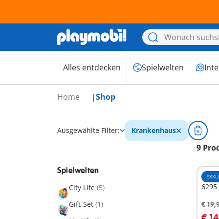
Alles entdecken
Spielwelten
Int
Home
Shop
Ausgewählte Filter:
Krankenhaus
9 Pro
Spielwelten
EXKL
6295 
City Life
(5)
Gift-Set
(1)
€ 19,
I
€ 14