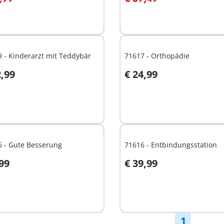
 - Kinderarzt mit Teddybär
71617 - Orthopädie
2,99
€ 24,99
n den Warenkorb
In den Warenkorb
6 - Gute Besserung
71616 - Entbindungsstation
,99
€ 39,99
n den Warenkorb
In den Warenkorb
1