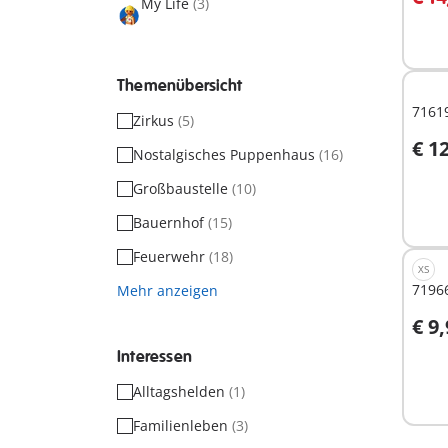
My Life
(3)
Themenübersicht
71619
Zirkus
(5)
€ 1
Nostalgisches Puppenhaus
(16)
I
Großbaustelle
(10)
Bauernhof
(15)
Feuerwehr
(18)
XS
7196
Mehr anzeigen
€ 9
I
Interessen
Alltagshelden
(1)
Familienleben
(3)