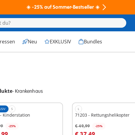
☀️ -25% auf Sommer-Bestseller ☀️
eressen
Neu
EXKLUSIV
Bundles
dukte
-
Krankenhaus
USIV
S
L
- Kinderstation
71203 - Rettungshelikopter
99
€ 49,99
-25%
-25%
n den Warenkorb
In den Warenkorb
,99
€ 37,49