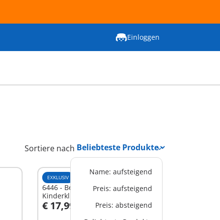
Einloggen
Sortiere nach
Name: aufsteigend
EXKLUSIV
XS
6446 - Beleuchtungsset
Preis: aufsteigend
Kinderklinik
€ 17,99
Preis: absteigend
In den Warenkorb