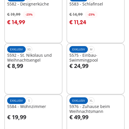
5582 - Designerküche
5583 - Schlafinsel
€ 19,99
€ 14,99
-25%
-25%
In den Warenkorb
In den Warenkorb
€ 14,99
€ 11,24
EXKLUSIV
XS
EXKLUSIV
M
5592 - St. Nikolaus und
5575 - Einbau-
Weihnachtsengel
Swimmingpool
€ 8,99
€ 24,99
In den Warenkorb
In den Warenkorb
EXKLUSIV
S
EXKLUSIV
XL
5584 - Wohnzimmer
5976 - Zuhause beim
Weihnachtsmann
€ 19,99
€ 49,99
In den Warenkorb