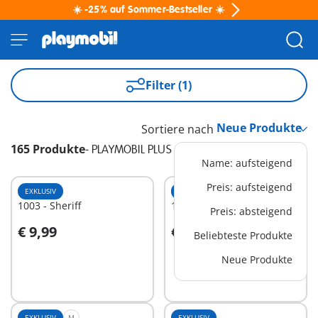
☀️ -25% auf Sommer-Bestseller ☀️
Filter (1)
Sortiere nach
165 Produkte
-
PLAYMOBIL PLUS
Name: aufsteigend
Preis: aufsteigend
EXKLUSIV
EXKLUSIV
XS
1003 - Sheriff
1029 - Street Soccer
Preis: absteigend
€ 9,99
€ 10,99
Beliebteste Produkte
In den Warenkorb
In den Warenkorb
Neue Produkte
EXKLUSIV
M
EXKLUSIV