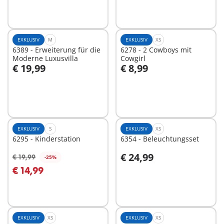
Nicht
verfügbar
EXKLUSIV
M
EXKLUSIV
XS
6389 - Erweiterung für die
6278 - 2 Cowboys mit
Moderne Luxusvilla
Cowgirl
€ 19,99
€ 8,99
In den Warenkorb
In den Warenkorb
EXKLUSIV
S
EXKLUSIV
XS
6295 - Kinderstation
6354 - Beleuchtungsset
€ 24,99
€ 19,99
-25%
In den Warenkorb
In den Warenkorb
€ 14,99
EXKLUSIV
XS
EXKLUSIV
XS