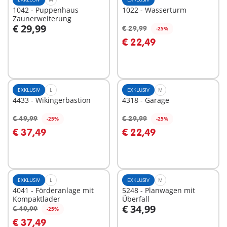
1042 - Puppenhaus
1022 - Wasserturm
Zaunerweiterung
€ 29,99
€ 29,99
-25%
In den Warenkorb
In den Warenkorb
€ 22,49
EXKLUSIV
L
EXKLUSIV
M
4433 - Wikingerbastion
4318 - Garage
€ 49,99
€ 29,99
-25%
-25%
In den Warenkorb
In den Warenkorb
€ 37,49
€ 22,49
EXKLUSIV
L
EXKLUSIV
M
4041 - Förderanlage mit
5248 - Planwagen mit
Kompaktlader
Überfall
€ 34,99
€ 49,99
-25%
In den Warenkorb
In den Warenkorb
€ 37,49