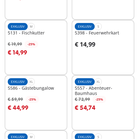
EXKLUSIV
M
EXKLUSIV
S
5131 - Fischkutter
5398 - Feuerwehrkart
€ 14,99
€ 19,99
-25%
In den Warenkorb
€ 14,99
Nicht
verfügbar
EXKLUSIV
XL
EXKLUSIV
XL
5586 - Gästebungalow
5557 - Abenteuer-
Baumhaus
€ 59,99
€ 72,99
-25%
-25%
In den Warenkorb
In den Warenkorb
€ 44,99
€ 54,74
EXKLUSIV
M
EXKLUSIV
S