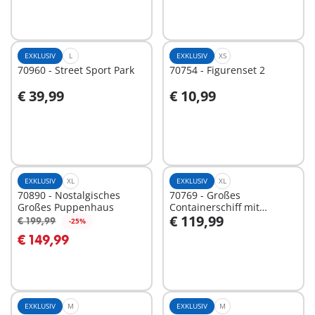
Nicht
verfügbar
EXKLUSIV
L
EXKLUSIV
XS
70960 - Street Sport Park
70754 - Figurenset 2
€ 39,99
€ 10,99
Nicht
Nicht
verfügbar
verfügbar
EXKLUSIV
XL
EXKLUSIV
XL
70890 - Nostalgisches
70769 - Großes
Großes Puppenhaus
Containerschiff mit
€ 119,99
Zollboot
€ 199,99
-25%
In den Warenkorb
€ 149,99
Nicht
verfügbar
EXKLUSIV
M
EXKLUSIV
M