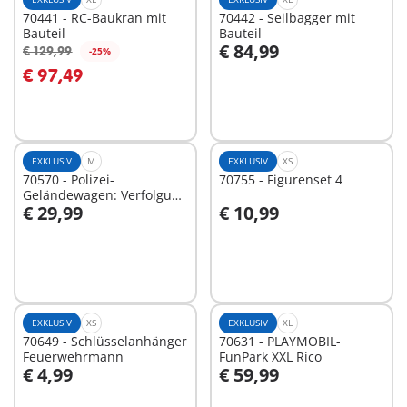
70441 - RC-Baukran mit
70442 - Seilbagger mit
Bauteil
Bauteil
€ 84,99
€ 129,99
-25%
In den Warenkorb
In den Warenkorb
€ 97,49
EXKLUSIV
M
EXKLUSIV
XS
70570 - Polizei-
70755 - Figurenset 4
Geländewagen: Verfolgung
€ 29,99
€ 10,99
des Schatzräubers
In den Warenkorb
In den Warenkorb
EXKLUSIV
XS
EXKLUSIV
XL
70649 - Schlüsselanhänger
70631 - PLAYMOBIL-
Feuerwehrmann
FunPark XXL Rico
€ 4,99
€ 59,99
In den Warenkorb
In den Warenkorb