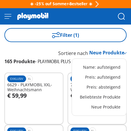
☀️ -25% auf Sommer-Bestseller ☀️
Filter (1)
Sortiere nach
165 Produkte
-
PLAYMOBIL PLUS
Name: aufsteigend
Preis: aufsteigend
EXKLUSIV
XL
EXKLUSIV
XL
6629 - PLAYMOBIL XXL-
70444 - LKW mit
Preis: absteigend
Weihnachtsmann
Wechselaufbau
€ 59,99
€ 72,99
Beliebteste Produkte
In den Warenkorb
In den Warenkorb
Neue Produkte
EXKLUSIV
XL
EXKLUSIV
XL