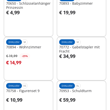
70650 - Schlüsselanhänger
70893 - Babyzimmer
Prinzessin
€ 4,99
€ 19,99
In den Warenkorb
In den Warenkorb
EXKLUSIV
M
EXKLUSIV
M
70894 - Wohnzimmer
70772 - Gabelstapler mit
Fracht
€ 34,99
€ 19,99
-25%
In den Warenkorb
€ 14,99
Nicht
verfügbar
EXKLUSIV
XS
EXKLUSIV
XL
70758 - Figurenset 9
70953 - Schuldturm
€ 10,99
€ 59,99
In den Warenkorb