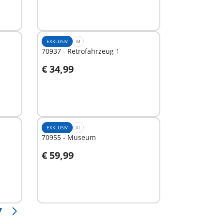
EXKLUSIV
M
70937 - Retrofahrzeug 1
€ 34,99
In den Warenkorb
EXKLUSIV
XL
70955 - Museum
€ 59,99
In den Warenkorb
7