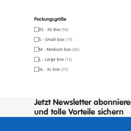
Packungsgröße
XS - XS Box
(58)
S - Small box
(19)
M - Medium box
(40)
L - Large box
(15)
XL - XL box
(25)
Jetzt Newsletter abonnier
und tolle Vorteile sichern