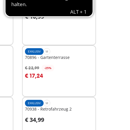
70756 - Figurenset 5
€ 10,99
In den Warenkorb
EXKLUSIV
M
70896 - Gartenterrasse
€ 22,99
-25%
In den Warenkorb
€ 17,24
EXKLUSIV
M
70938 - Retrofahrzeug 2
€ 34,99
In den Warenkorb