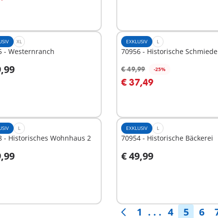
Nicht
verfügbar
USIV
XL
EXKLUSIV
L
5 - Westernranch
70956 - Historische Schmiede
9,99
€ 49,99
-25%
n den Warenkorb
In den Warenkorb
€ 37,49
USIV
L
EXKLUSIV
L
 - Historisches Wohnhaus 2
70954 - Historische Bäckerei
9,99
€ 49,99
n den Warenkorb
In den Warenkorb
1
. . .
4
5
6