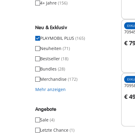
4+ Jahre
(156)
EXKL
Neu & Exklusiv
7094
PLAYMOBIL PLUS
(165)
€ 7
I
Neuheiten
(71)
Bestseller
(18)
Bundles
(28)
Merchandise
(172)
EXKL
70958
Mehr anzeigen
€ 4
I
Angebote
Sale
(4)
Letzte Chance
(1)