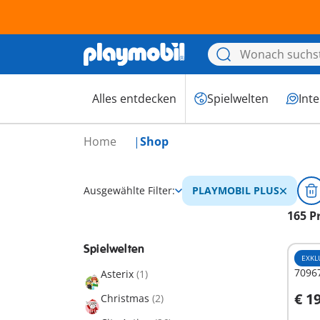
Alles entdecken
Spielwelten
Int
Home
Shop
Ausgewählte Filter:
PLAYMOBIL PLUS
165 P
Spielwelten
EXKL
70967
Asterix
(1)
€ 1
Christmas
(2)
I