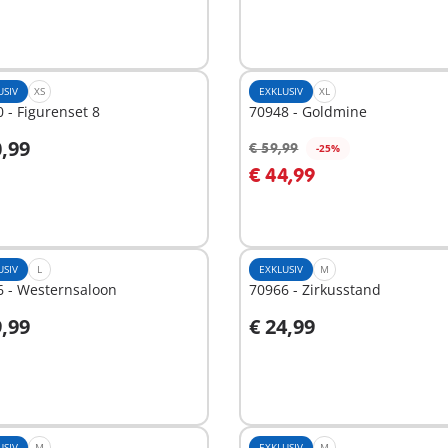
USIV
XS
EXKLUSIV
XL
 - Figurenset 8
70948 - Goldmine
0,99
€ 59,99
-25%
n den Warenkorb
In den Warenkorb
€ 44,99
USIV
L
EXKLUSIV
M
6 - Westernsaloon
70966 - Zirkusstand
9,99
€ 24,99
n den Warenkorb
In den Warenkorb
USIV
M
EXKLUSIV
M