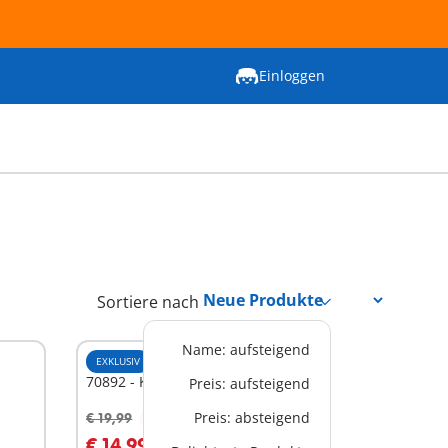
Einloggen
Sortiere nach
Name: aufsteigend
EXKLUSIV
M
70892 - Kinderzimmer
Preis: aufsteigend
Preis: absteigend
€ 19,99
-25%
In den Warenkorb
€ 14,99