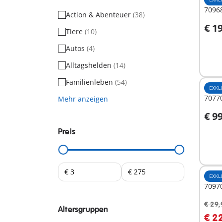
70968
Action & Abenteuer
(38)
€ 1
Tiere
(10)
Autos
(4)
Nich
verf
Alltagshelden
(14)
Familienleben
(54)
EXKL
70770
Mehr anzeigen
€ 9
I
Preis
EXKL
7097
€ 29,
Altersgruppen
I
€ 2