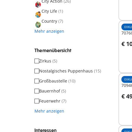
City Action
(26)
City Life
(1)
Country
(7)
EXKL
Mehr anzeigen
70760
€ 1
I
Themenübersicht
Zirkus
(5)
Nostalgisches Puppenhaus
(15)
EXKL
Großbaustelle
(10)
7094
Bauernhof
(5)
€ 4
I
Feuerwehr
(7)
Mehr anzeigen
Interessen
EXKL