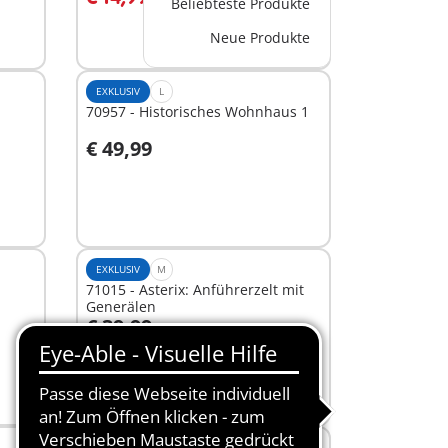
Beliebteste Produkte
Neue Produkte
EXKLUSIV
L
70957 - Historisches Wohnhaus 1
€ 49,99
In den Warenkorb
EXKLUSIV
M
71015 - Asterix: Anführerzelt mit
Generälen
€ 39,99
Nicht
verfügbar
EXKLUSIV
XS