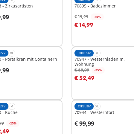
 - Zirkusartisten
70895 - Badezimmer
9,99
€ 19,99
-25%
In den Warenkorb
€ 14,99
t
ügbar
USIV
XL
EXKLUSIV
XL
 - Portalkran mit Containern
70947 - Westernladen m.
Wohnung
9,99
€ 69,99
-25%
n den Warenkorb
In den Warenkorb
€ 52,49
USIV
M
EXKLUSIV
XL
0 - Küche
70944 - Westernfort
€ 99,99
99
-25%
n den Warenkorb
2,49