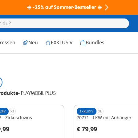
☀️ -25% auf Sommer-Bestseller ☀️
eressen
Neu
EXKLUSIV
Bundles
rodukte
-
PLAYMOBIL PLUS
USIV
XS
EXKLUSIV
XL
 - Zirkusclowns
70771 - LKW mit Anhänger
9,99
€ 79,99
n den Warenkorb
In den Warenkorb