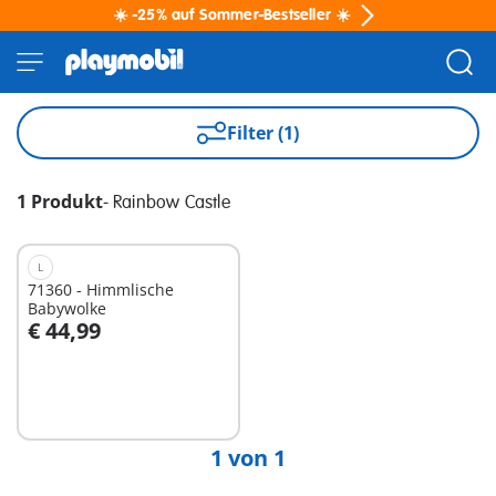
☀️ -25% auf Sommer-Bestseller ☀️
Filter (1)
1 Produkt
-
Rainbow Castle
L
71360 - Himmlische
Babywolke
€ 44,99
In den Warenkorb
1 von 1