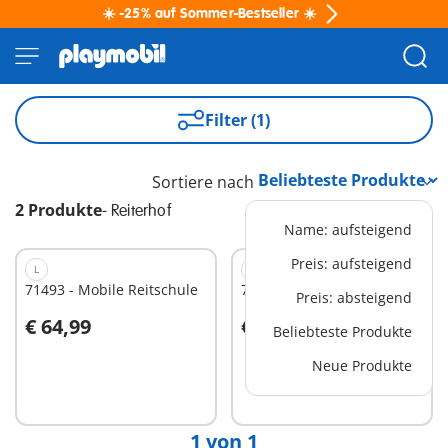
☀️ -25% auf Sommer-Bestseller ☀️
Filter (1)
Sortiere nach
2 Produkte
-
Reiterhof
Name: aufsteigend
Preis: aufsteigend
L
XL
71493 - Mobile Reitschule
71351 - Waterfall Ranch
Preis: absteigend
€ 64,99
€ 139,99
Beliebteste Produkte
Neue Produkte
Nicht
Nicht
verfügbar
verfügbar
1 von 1