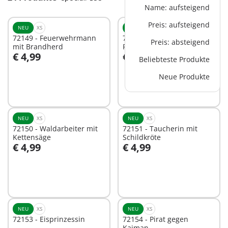
Name: aufsteigend
Preis: aufsteigend
NEU
XS
NEU
XS
72149 - Feuerwehrmann
72152 - Weihnachtself mit
Preis: absteigend
mit Brandherd
Plätzchen
€ 4,99
€ 4,99
Beliebteste Produkte
In den Warenkorb
Neue Produkte
Nicht
verfügbar
NEU
XS
NEU
XS
72150 - Waldarbeiter mit
72151 - Taucherin mit
Kettensäge
Schildkröte
€ 4,99
€ 4,99
Nicht
Nicht
verfügbar
verfügbar
NEU
XS
NEU
XS
72153 - Eisprinzessin
72154 - Pirat gegen
Kaiman