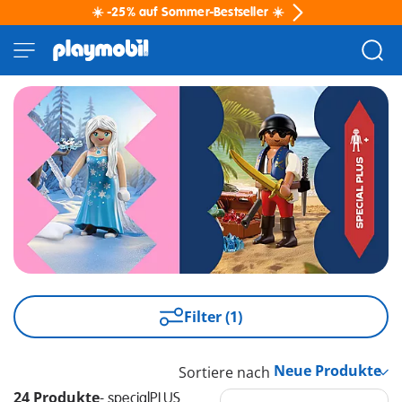
☀️ -25% auf Sommer-Bestseller ☀️
Filter (1)
Sortiere nach
24 Produkte
-
specialPLUS