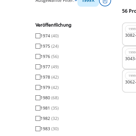
Ausgewählte Filter:
1999
56 Pr
Veröffentlichung
1999
3082
1974
(40)
1975
(24)
1999
1976
(56)
3043-
1977
(49)
1999
1978
(42)
3062-
1979
(42)
1980
(68)
1981
(35)
1982
(32)
1983
(30)