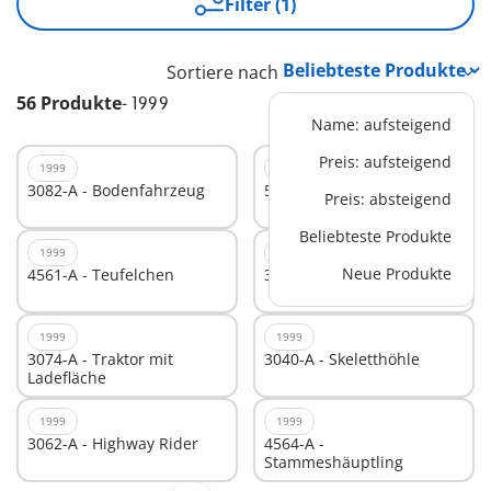
Filter (1)
Sortiere nach
56 Produkte
-
1999
Name: aufsteigend
Preis: aufsteigend
1999
1999
3082-A - Bodenfahrzeug
5316-A - Wohnzimmer
Preis: absteigend
Beliebteste Produkte
1999
1999
Neue Produkte
4561-A - Teufelchen
3043-A - Offroad Racer
1999
1999
3074-A - Traktor mit
3040-A - Skeletthöhle
Ladefläche
1999
1999
3062-A - Highway Rider
4564-A -
Stammeshäuptling