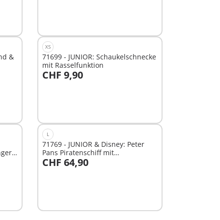
XS
nd &
71699 - JUNIOR: Schaukelschnecke
mit Rasselfunktion
CHF 9,90
In den Warenkorb
L
71769 - JUNIOR & Disney: Peter
nger
Pans Piratenschiff mit
CHF 64,90
Wasserspritzspaß
In den Warenkorb