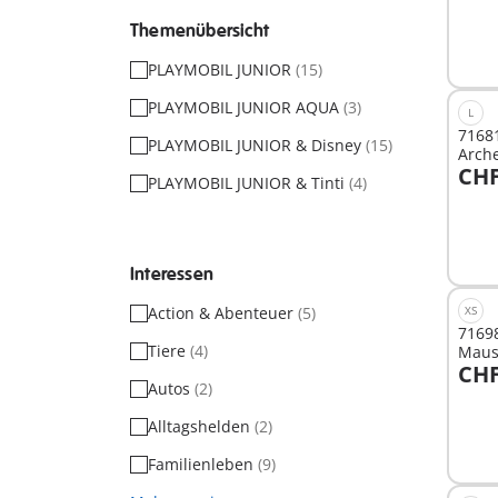
Themenübersicht
PLAYMOBIL JUNIOR
(15)
PLAYMOBIL JUNIOR AQUA
(3)
L
7168
PLAYMOBIL JUNIOR & Disney
(15)
Arch
CHF
PLAYMOBIL JUNIOR & Tinti
(4)
I
Interessen
Action & Abenteuer
(5)
XS
71698
Tiere
(4)
Maus
CHF
Rasse
Autos
(2)
I
Alltagshelden
(2)
Familienleben
(9)