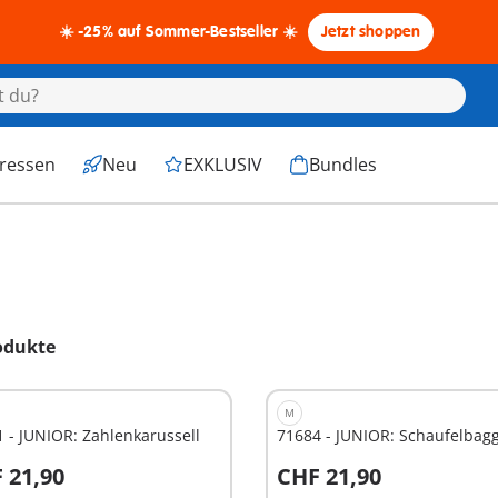
☀️ -25% auf Sommer-Bestseller ☀️
Jetzt shoppen
eressen
Neu
EXKLUSIV
Bundles
odukte
M
 - JUNIOR: Zahlenkarussell
71684 - JUNIOR: Schaufelbag
 21,90
CHF 21,90
n den Warenkorb
In den Warenkorb