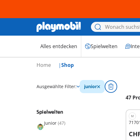
Alles entdecken
Spielwelten
Int
Home
Shop
Ausgewählte Filter:
junior
47 Pr
Spielwelten
M
71701
Junior
(47)
CHF
I