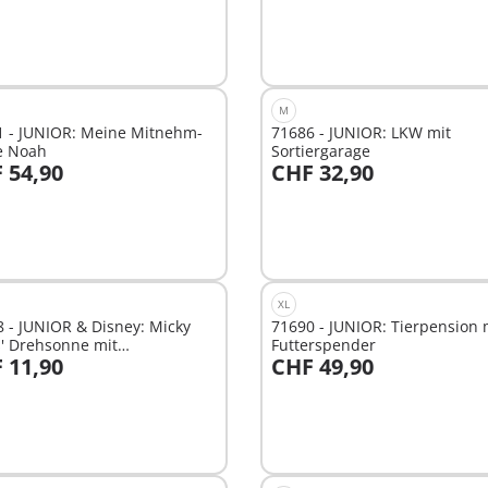
M
1 - JUNIOR: Meine Mitnehm-
71686 - JUNIOR: LKW mit
e Noah
Sortiergarage
 54,90
CHF 32,90
n den Warenkorb
In den Warenkorb
XL
 - JUNIOR & Disney: Micky
71690 - JUNIOR: Tierpension 
' Drehsonne mit
Futterspender
 11,90
CHF 49,90
lfunktion
n den Warenkorb
In den Warenkorb