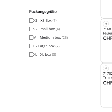
Packungsgröße
XS - XS Box
(7)
M
S - Small box
(4)
71683
Feue
CHF
M - Medium box
(23)
I
L - Large box
(7)
XL - XL box
(3)
M
71702
Truck
CHF
Sorti
I