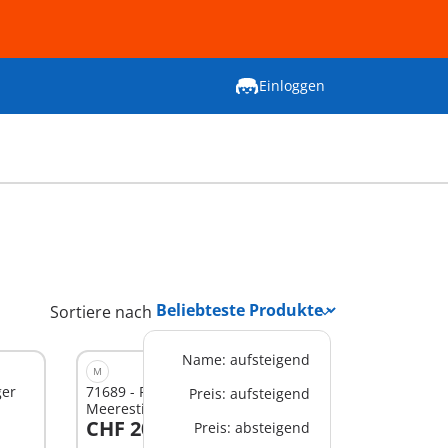
Einloggen
Sortiere nach
Name: aufsteigend
M
ger
71689 - Fangspaß mit
Preis: aufsteigend
Meerestierchen
CHF 20,90
Preis: absteigend
In den Warenkorb