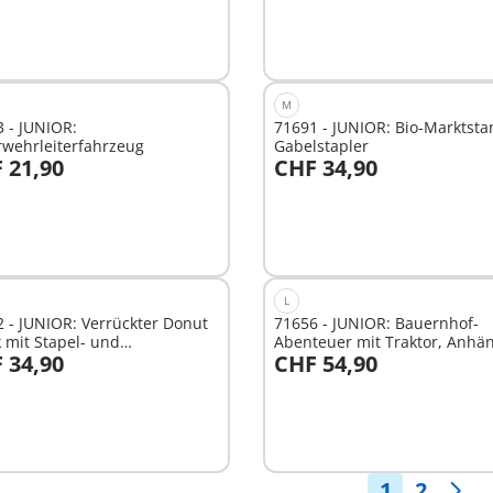
M
 - JUNIOR:
71691 - JUNIOR: Bio-Marktsta
rwehrleiterfahrzeug
Gabelstapler
 21,90
CHF 34,90
n den Warenkorb
In den Warenkorb
L
 - JUNIOR: Verrückter Donut
71656 - JUNIOR: Bauernhof-
 mit Stapel- und
Abenteuer mit Traktor, Anhä
 34,90
CHF 54,90
erfunktion
und tierischen
n den Warenkorb
In den Warenkorb
1
2