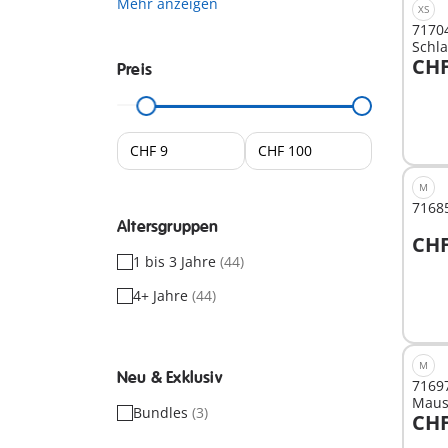
Mehr anzeigen
XS
71704
Schl
CHF
Preis
I
M
71685
Altersgruppen
CHF
I
1 bis 3 Jahre
(44)
4+ Jahre
(44)
M
Neu & Exklusiv
71697
Maus
Bundles
(3)
CHF
I