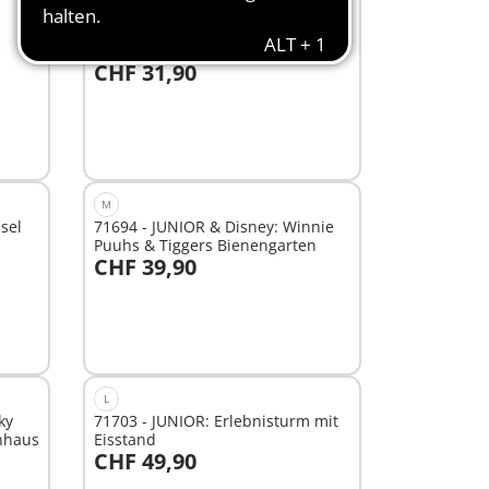
M
71692 - Helden des Alltags
CHF 31,90
In den Warenkorb
M
sel
71694 - JUNIOR & Disney: Winnie
Puuhs & Tiggers Bienengarten
CHF 39,90
In den Warenkorb
L
ky
71703 - JUNIOR: Erlebnisturm mit
nhaus
Eisstand
CHF 49,90
In den Warenkorb