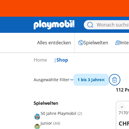
Alles entdecken
Spielwelten
Int
Home
Shop
Ausgewählte Filter:
1 bis 3 Jahre
112 P
Spielwelten
M
71701
50 Jahre Playmobil
(2)
CHF
Junior
(44)
I