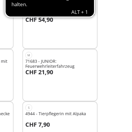
L
71696 - JUNIOR & Disney: Micky
Maus' & Minnie Maus' Wolkenhaus
CHF 54,90
In den Warenkorb
M
 mit
71683 - JUNIOR:
Feuerwehrleiterfahrzeug
CHF 21,90
In den Warenkorb
S
necke
4944 - Tierpflegerin mit Alpaka
CHF 7,90
In den Warenkorb