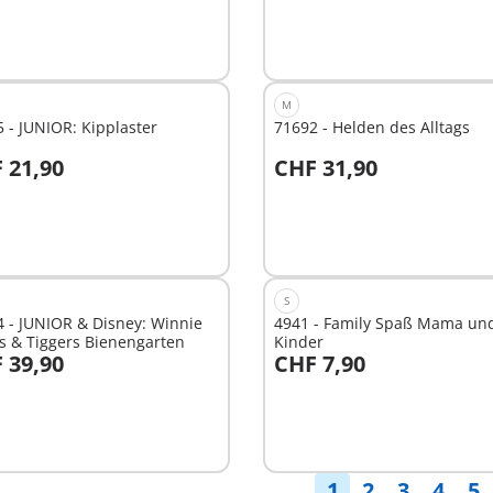
M
 - JUNIOR: Kipplaster
71692 - Helden des Alltags
 21,90
CHF 31,90
n den Warenkorb
In den Warenkorb
S
 - JUNIOR & Disney: Winnie
4941 - Family Spaß Mama un
s & Tiggers Bienengarten
Kinder
 39,90
CHF 7,90
n den Warenkorb
In den Warenkorb
1
2
3
4
5