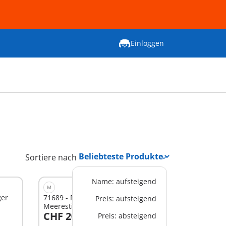
Einloggen
Sortiere nach
Name: aufsteigend
M
ger
71689 - Fangspaß mit
Preis: aufsteigend
Meerestierchen
CHF 20,90
Preis: absteigend
In den Warenkorb