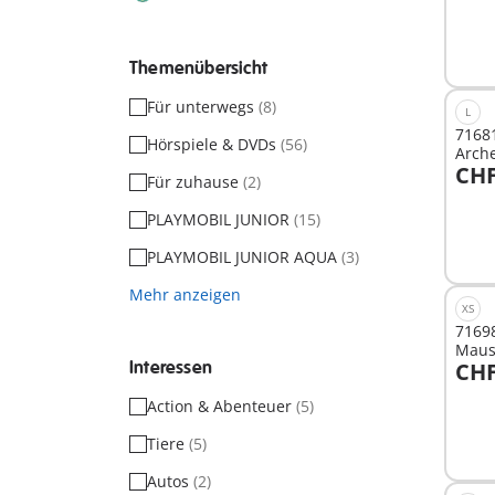
Themenübersicht
Für unterwegs
(8)
L
7168
Hörspiele & DVDs
(56)
Arch
CHF
Für zuhause
(2)
I
PLAYMOBIL JUNIOR
(15)
PLAYMOBIL JUNIOR AQUA
(3)
Mehr anzeigen
XS
71698
Maus
Interessen
CHF
Rasse
I
Action & Abenteuer
(5)
Tiere
(5)
Autos
(2)