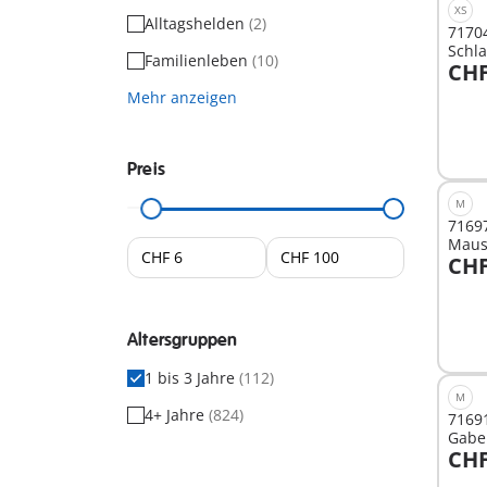
XS
Alltagshelden
(2)
71704
Schl
Familienleben
(10)
CHF
I
Mehr anzeigen
Preis
M
71697
Maus
CHF
I
Altersgruppen
1 bis 3 Jahre
(112)
M
4+ Jahre
(824)
71691
Gabel
CHF
I