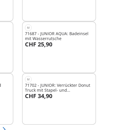
M
71687 - JUNIOR AQUA: Badeinsel
mit Wasserrutsche
CHF 25,90
In den Warenkorb
M
d
71702 - JUNIOR: Verrückter Donut
Truck mit Stapel- und
CHF 34,90
Sortierfunktion
In den Warenkorb