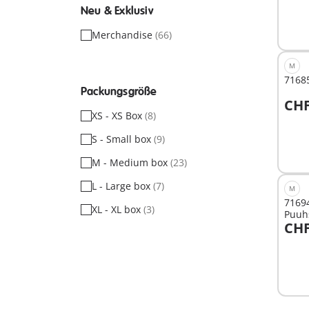
Neu & Exklusiv
Merchandise
(66)
M
71685
Packungsgröße
CHF
I
XS - XS Box
(8)
S - Small box
(9)
M - Medium box
(23)
L - Large box
(7)
M
71694
XL - XL box
(3)
Puuh
CHF
I