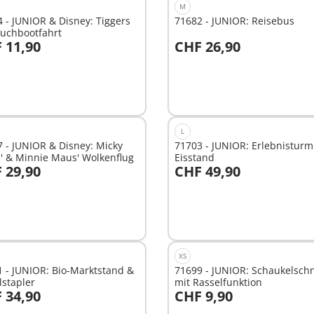
M
 - JUNIOR & Disney: Tiggers
71682 - JUNIOR: Reisebus
auchbootfahrt
 11,90
CHF 26,90
n den Warenkorb
In den Warenkorb
L
 - JUNIOR & Disney: Micky
71703 - JUNIOR: Erlebnisturm
' & Minnie Maus' Wolkenflug
Eisstand
 29,90
CHF 49,90
n den Warenkorb
In den Warenkorb
XS
 - JUNIOR: Bio-Marktstand &
71699 - JUNIOR: Schaukelsch
stapler
mit Rasselfunktion
 34,90
CHF 9,90
n den Warenkorb
In den Warenkorb