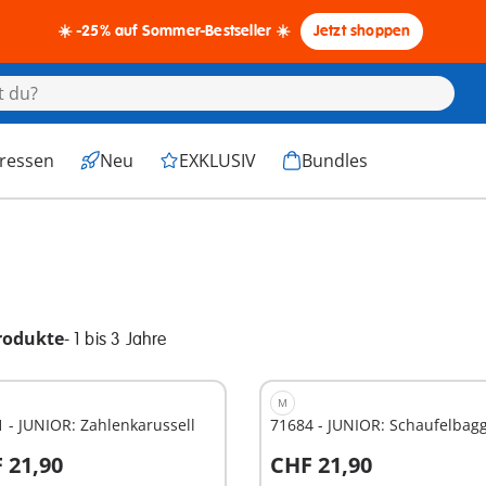
☀️ -25% auf Sommer-Bestseller ☀️
Jetzt shoppen
eressen
Neu
EXKLUSIV
Bundles
rodukte
-
1 bis 3 Jahre
M
 - JUNIOR: Zahlenkarussell
71684 - JUNIOR: Schaufelbag
 21,90
CHF 21,90
n den Warenkorb
In den Warenkorb