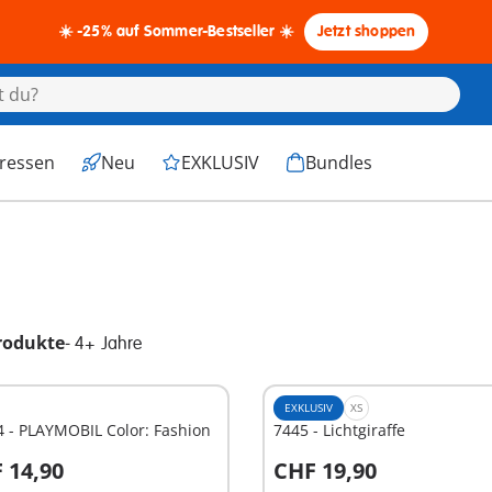
☀️ -25% auf Sommer-Bestseller ☀️
Jetzt shoppen
eressen
Neu
EXKLUSIV
Bundles
rodukte
-
4+ Jahre
EXKLUSIV
XS
 - PLAYMOBIL Color: Fashion
7445 - Lichtgiraffe
 14,90
CHF 19,90
n den Warenkorb
In den Warenkorb