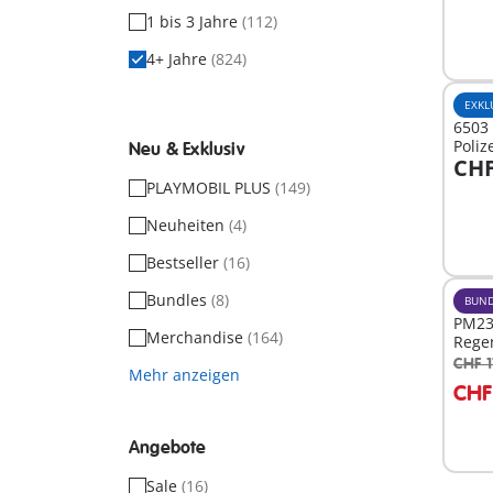
1 bis 3 Jahre
(112)
4+ Jahre
(824)
EXKL
6503 
Poliz
Neu & Exklusiv
CHF
I
PLAYMOBIL PLUS
(149)
Neuheiten
(4)
Bestseller
(16)
Bundles
(8)
BUND
PM23
Merchandise
(164)
Rege
CHF 1
Mehr anzeigen
I
CHF
Angebote
Sale
(16)