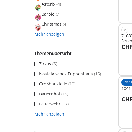
Asterix
(4)
Barbie
(7)
Christmas
(4)
M
Mehr anzeigen
71683
Feue
CHF
I
Themenübersicht
Zirkus
(5)
Nostalgisches Puppenhaus
(15)
EXKL
Großbaustelle
(10)
1041
Bauernhof
(15)
CHF
I
Feuerwehr
(17)
Mehr anzeigen