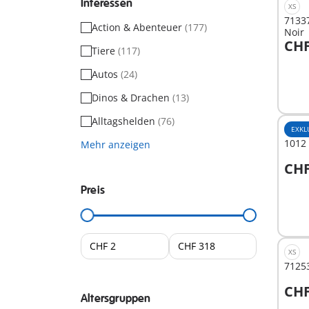
Interessen
XS
71337
Action & Abenteuer
(177)
Noir
CHF
Tiere
(117)
I
Autos
(24)
Dinos & Drachen
(13)
Alltagshelden
(76)
EXKL
1012 
Mehr anzeigen
CHF
I
Preis
XS
71253
CHF
Altersgruppen
I