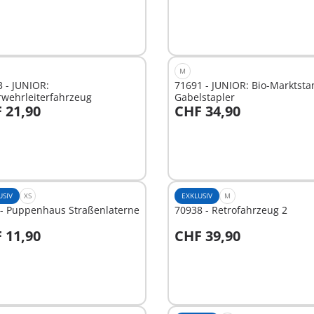
M
 - JUNIOR:
71691 - JUNIOR: Bio-Marktsta
rwehrleiterfahrzeug
Gabelstapler
 21,90
CHF 34,90
n den Warenkorb
In den Warenkorb
USIV
XS
EXKLUSIV
M
 - Puppenhaus Straßenlaterne
70938 - Retrofahrzeug 2
 11,90
CHF 39,90
n den Warenkorb
In den Warenkorb