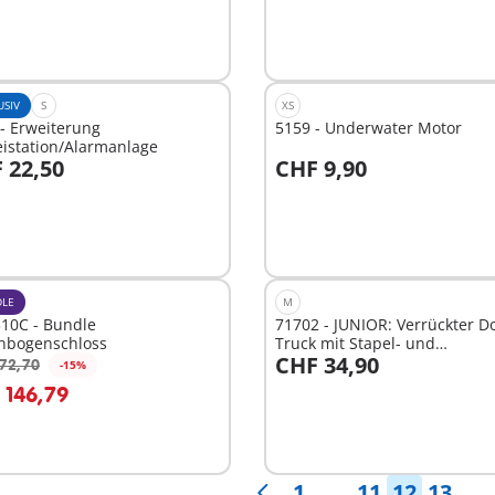
USIV
S
XS
- Erweiterung
5159 - Underwater Motor
eistation/Alarmanlage
 22,50
CHF 9,90
n den Warenkorb
In den Warenkorb
LE
M
10C - Bundle
71702 - JUNIOR: Verrückter D
nbogenschloss
Truck mit Stapel- und
CHF 34,90
Sortierfunktion
72,70
-15%
n den Warenkorb
In den Warenkorb
 146,79
1
. . .
11
12
13
. . .