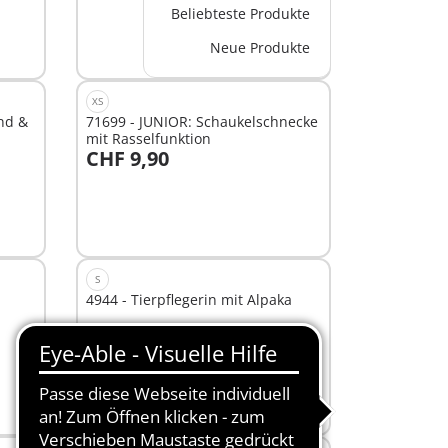
Beliebteste Produkte
Nicht
Neue Produkte
verfügbar
XS
nd &
71699 - JUNIOR: Schaukelschnecke
mit Rasselfunktion
CHF 9,90
In den Warenkorb
S
4944 - Tierpflegerin mit Alpaka
CHF 7,90
In den Warenkorb