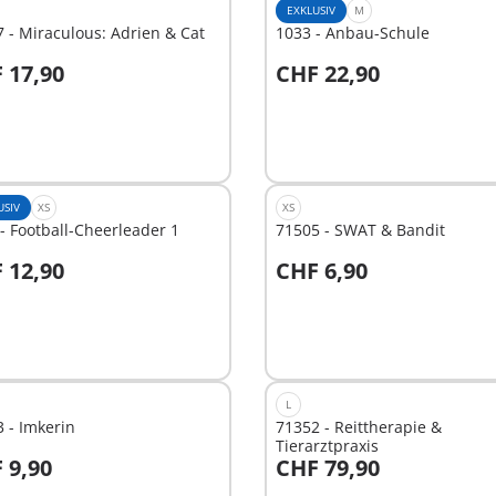
EXKLUSIV
M
 - Miraculous: Adrien & Cat
1033 - Anbau-Schule
 17,90
CHF 22,90
n den Warenkorb
In den Warenkorb
USIV
XS
XS
- Football-Cheerleader 1
71505 - SWAT & Bandit
 12,90
CHF 6,90
n den Warenkorb
In den Warenkorb
L
 - Imkerin
71352 - Reittherapie &
Tierarztpraxis
 9,90
CHF 79,90
n den Warenkorb
In den Warenkorb