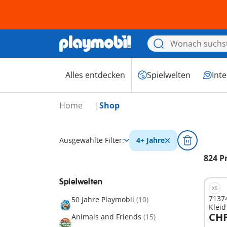
Alles entdecken
Spielwelten
Int
Home
Shop
Ausgewählte Filter:
4+ Jahre
824 P
Spielwelten
XS
71374
50 Jahre Playmobil
(10)
Kleid
CHF
Animals and Friends
(15)
I