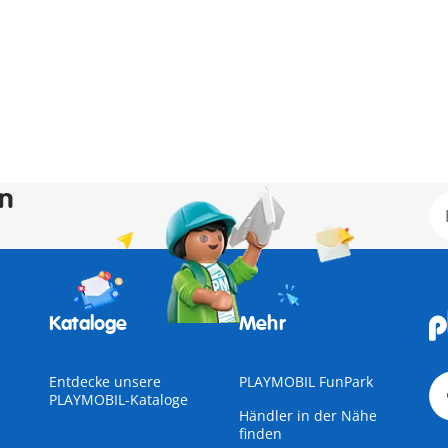
en
Kataloge
Mehr
Entdecke unsere
PLAYMOBIL FunPark
PLAYMOBIL-Kataloge
Händler in der Nähe
finden