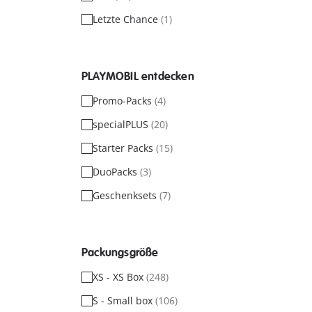
Letzte Chance
(1)
PLAYMOBIL entdecken
Promo-Packs
(4)
specialPLUS
(20)
Starter Packs
(15)
DuoPacks
(3)
Geschenksets
(7)
Packungsgröße
XS - XS Box
(248)
S - Small box
(106)