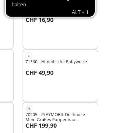
EXKLUSIV
M
1034 - Geschichtsunterricht
CHF 16,90
In den Warenkorb
L
71360 - Himmlische Babywolke
CHF 49,90
In den Warenkorb
XL
70205 - PLAYMOBIL Dollhouse -
Mein Großes Puppenhaus
CHF 199,90
In den Warenkorb