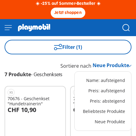
☀️ -25% auf Sommer-Bestseller ☀️
Jetzt shoppen
Filter (1)
Sortiere nach
7 Produkte
-
Geschenksets
Name: aufsteigend
Preis: aufsteigend
XS
XS
70676 - Geschenkset
70675 - Geschenkset
Preis: absteigend
"Hundetrainerin"
"Kaninchenfütterung"
CHF 10,90
CHF 9,90
Beliebteste Produkte
In den Warenkorb
Neue Produkte
Nicht
verfügbar