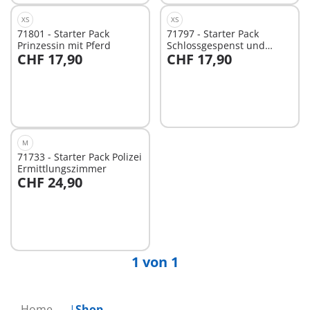
XS
XS
71801 - Starter Pack
71797 - Starter Pack
Prinzessin mit Pferd
Schlossgespenst und
CHF 17,90
CHF 17,90
Ritter
In den Warenkorb
Nicht
verfügbar
M
71733 - Starter Pack Polizei
Ermittlungszimmer
CHF 24,90
Nicht
verfügbar
1 von 1
Home
Shop