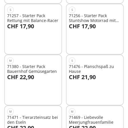
S
S
71257 - Starter Pack
71256 - Starter Pack
Rettung mit Balance-Racer
Stuntshow Motorrad mit
CHF 17,90
CHF 17,90
Feuerwand
In den Warenkorb
Nicht
verfügbar
M
S
71380 - Starter Pack
71476 - Planschspaß zu
Bauernhof Gemüsegarten
Hause
CHF 22,90
CHF 21,90
In den Warenkorb
In den Warenkorb
M
M
71471 - Tierarzteinsatz bei
71469 - Liebevolle
den Eseln
Meerjungfrauenfamilie
CHF 22,90
CHF 22,90