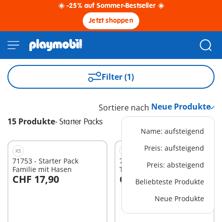
☀️ -25% auf Sommer-Bestseller ☀️
Jetzt shoppen
Filter (1)
Sortiere nach
15 Produkte
-
Starter Packs
Name: aufsteigend
Preis: aufsteigend
XS
S
71753 - Starter Pack
70908 - Starter Pack
Preis: absteigend
Familie mit Hasen
Tresorknacker
CHF 17,90
CHF 17,90
Beliebteste Produkte
In den Warenkorb
Neue Produkte
Nicht
verfügbar