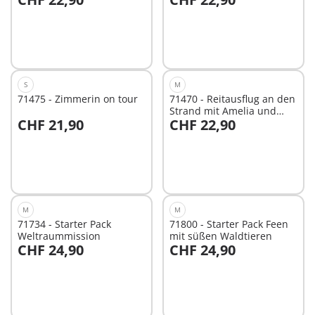
In den Warenkorb
Nicht
verfügbar
S
M
71475 - Zimmerin on tour
71470 - Reitausflug an den
Strand mit Amelia und
CHF 21,90
CHF 22,90
Ben
In den Warenkorb
In den Warenkorb
M
M
71734 - Starter Pack
71800 - Starter Pack Feen
Weltraummission
mit süßen Waldtieren
CHF 24,90
CHF 24,90
In den Warenkorb
In den Warenkorb