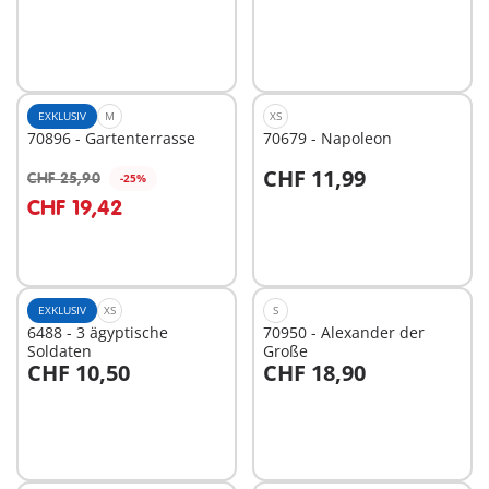
EXKLUSIV
M
XS
70896 - Gartenterrasse
70679 - Napoleon
CHF 11,99
CHF 25,90
-25%
In den Warenkorb
In den Warenkorb
CHF 19,42
EXKLUSIV
XS
S
6488 - 3 ägyptische
70950 - Alexander der
Soldaten
Große
CHF 10,50
CHF 18,90
In den Warenkorb
In den Warenkorb