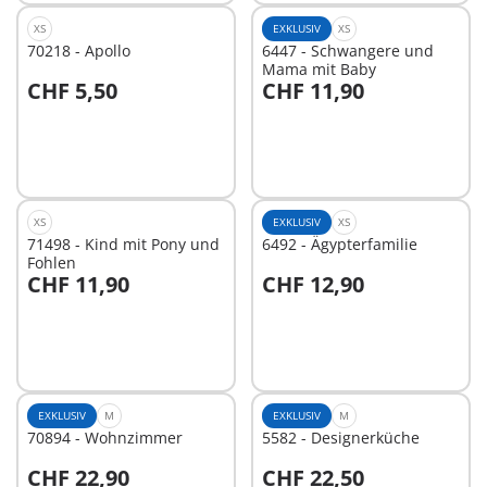
XS
EXKLUSIV
XS
70218 - Apollo
6447 - Schwangere und
Mama mit Baby
CHF 5,50
CHF 11,90
In den Warenkorb
In den Warenkorb
XS
EXKLUSIV
XS
71498 - Kind mit Pony und
6492 - Ägypterfamilie
Fohlen
CHF 11,90
CHF 12,90
In den Warenkorb
In den Warenkorb
EXKLUSIV
M
EXKLUSIV
M
70894 - Wohnzimmer
5582 - Designerküche
CHF 22,90
CHF 22,50