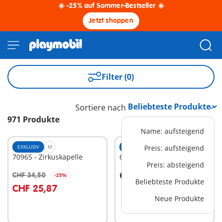
☀️ -25% auf Sommer-Bestseller ☀️
Jetzt shoppen
Filter (0)
Sortiere nach
971 Produkte
Name: aufsteigend
EXKLUSIV
M
EXKLUSIV
Preis: aufsteigend
XS
70965 - Zirkuskapelle
6322 - Indianerfamilie
Preis: absteigend
CHF 12,90
CHF 34,50
-25%
In den Warenkorb
In den Warenkorb
Beliebteste Produkte
CHF 25,87
Neue Produkte