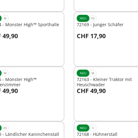
M
NEU
XS
 - Monster High™ Sporthalle
72169 - Junger Schäfer
 49,90
CHF 17,90
n den Warenkorb
In den Warenkorb
M
NEU
M
5 - Monster High™
72163 - Kleiner Traktor mit
senzimmer
Heuschwader
 49,90
CHF 49,90
n den Warenkorb
In den Warenkorb
XS
NEU
S
 - Ländlicher Kaninchenstall
72168 - Hühnerstall