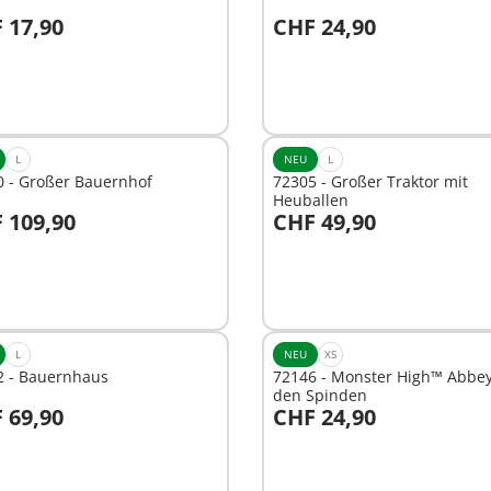
 17,90
CHF 24,90
n den Warenkorb
In den Warenkorb
L
NEU
L
0 - Großer Bauernhof
72305 - Großer Traktor mit
Heuballen
 109,90
CHF 49,90
n den Warenkorb
In den Warenkorb
L
NEU
XS
2 - Bauernhaus
72146 - Monster High™ Abbey
den Spinden
 69,90
CHF 24,90
n den Warenkorb
In den Warenkorb