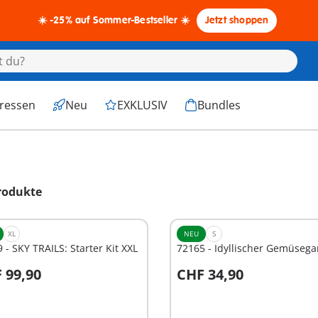
☀️ -25% auf Sommer-Bestseller ☀️
Jetzt shoppen
eressen
Neu
EXKLUSIV
Bundles
rodukte
XL
NEU
S
 - SKY TRAILS: Starter Kit XXL
72165 - Idyllischer Gemüsega
 99,90
CHF 34,90
n den Warenkorb
In den Warenkorb