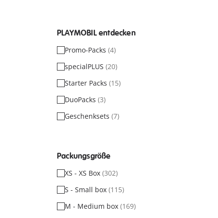
PLAYMOBIL entdecken
Promo-Packs
(4)
specialPLUS
(20)
Starter Packs
(15)
DuoPacks
(3)
Geschenksets
(7)
Packungsgröße
XS - XS Box
(302)
S - Small box
(115)
M - Medium box
(169)