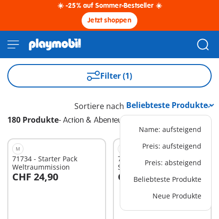
☀️ -25% auf Sommer-Bestseller ☀️
Jetzt shoppen
Filter (1)
Sortiere nach
180 Produkte
-
Action & Abenteuer
Name: aufsteigend
Preis: aufsteigend
M
XS
71734 - Starter Pack
71805 - Urzeit-
Preis: absteigend
Weltraummission
Schatzsuche
CHF 24,90
CHF 18,90
Beliebteste Produkte
In den Warenkorb
In den Warenkorb
Neue Produkte