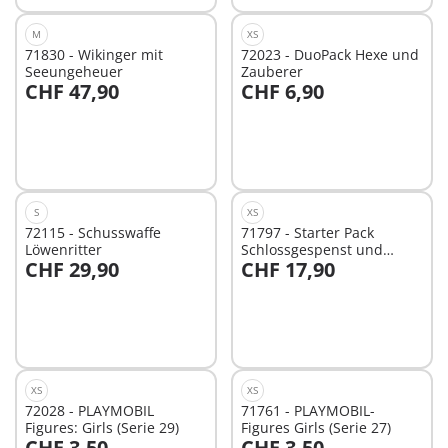
M
XS
71830 - Wikinger mit
72023 - DuoPack Hexe und
Seeungeheuer
Zauberer
CHF 47,90
CHF 6,90
In den Warenkorb
Nicht
verfügbar
S
XS
72115 - Schusswaffe
71797 - Starter Pack
Löwenritter
Schlossgespenst und
CHF 29,90
CHF 17,90
Ritter
Nicht
Nicht
verfügbar
verfügbar
XS
XS
72028 - PLAYMOBIL
71761 - PLAYMOBIL-
Figures: Girls (Serie 29)
Figures Girls (Serie 27)
CHF 3,50
CHF 3,50