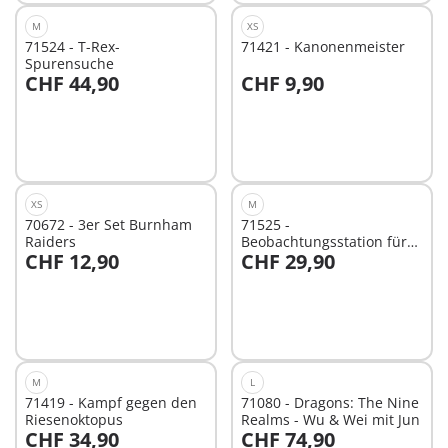
M
XS
71524 - T-Rex-
71421 - Kanonenmeister
Spurensuche
CHF 44,90
CHF 9,90
In den Warenkorb
In den Warenkorb
XS
M
70672 - 3er Set Burnham
71525 -
Raiders
Beobachtungsstation für
CHF 12,90
CHF 29,90
Dimorphodon
In den Warenkorb
In den Warenkorb
M
L
71419 - Kampf gegen den
71080 - Dragons: The Nine
Riesenoktopus
Realms - Wu & Wei mit Jun
CHF 34,90
CHF 74,90