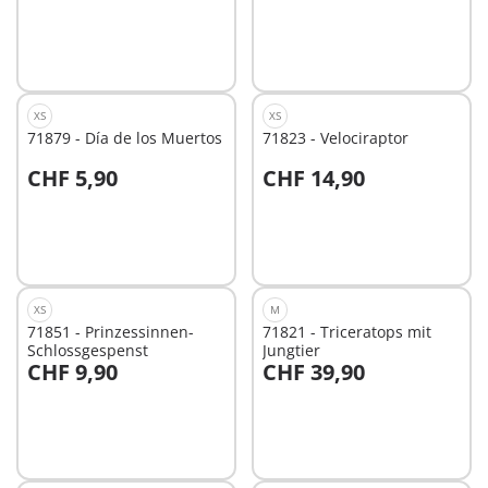
XS
XS
71879 - Día de los Muertos
71823 - Velociraptor
CHF 5,90
CHF 14,90
In den Warenkorb
In den Warenkorb
XS
M
71851 - Prinzessinnen-
71821 - Triceratops mit
Schlossgespenst
Jungtier
CHF 9,90
CHF 39,90
In den Warenkorb
In den Warenkorb