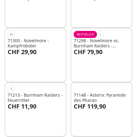
In den Warenkorb
Nicht
verfügbar
M
BESTSELLER
L
71300 - Novelmore -
71298 - Novelmore vs.
Kampfroboter
Burnham Raiders -
CHF 29,90
CHF 79,90
Turnierarena
Nicht
Nicht
verfügbar
verfügbar
S
71213 - Burnham Raiders -
71148 - Asterix: Pyramide
Feuerritter
des Pharao
CHF 11,90
CHF 119,90
Nicht
Nicht
verfügbar
verfügbar