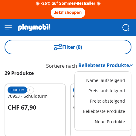
☀️ -25% auf Sommer-Bestseller ☀️
Jetzt shoppen
Filter (0)
Sortiere nach
29 Produkte
Name: aufsteigend
EXKLUSIV
XL
EXKLUSIV
Preis: aufsteigend
XS
70953 - Schuldturm
6590 - Drei Gladiatoren
Preis: absteigend
CHF 67,90
CHF 10,50
In den Warenkorb
In den Warenkorb
Beliebteste Produkte
Neue Produkte