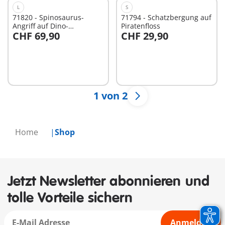
L
S
71820 - Spinosaurus-
71794 - Schatzbergung auf
Angriff auf Dino-
Piratenfloss
CHF 69,90
CHF 29,90
Ausgrabung
In den Warenkorb
In den Warenkorb
1 von 2
Home
Shop
Jetzt Newsletter abonnieren und
tolle Vorteile sichern
Anmelden