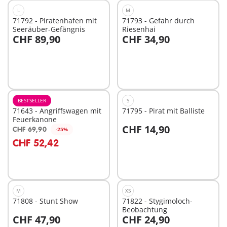
L
M
71792 - Piratenhafen mit
71793 - Gefahr durch
Seeräuber-Gefängnis
Riesenhai
CHF 89,90
CHF 34,90
In den Warenkorb
In den Warenkorb
BESTSELLER
S
71643 - Angriffswagen mit
71795 - Pirat mit Balliste
Feuerkanone
CHF 14,90
CHF 69,90
-25%
In den Warenkorb
In den Warenkorb
CHF 52,42
M
XS
71808 - Stunt Show
71822 - Stygimoloch-
Beobachtung
CHF 47,90
CHF 24,90
In den Warenkorb
In den Warenkorb