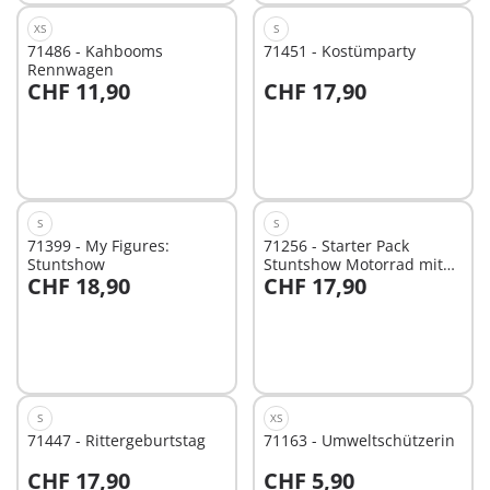
XS
S
71486 - Kahbooms
71451 - Kostümparty
Rennwagen
CHF 11,90
CHF 17,90
Nicht
Nicht
verfügbar
verfügbar
S
S
71399 - My Figures:
71256 - Starter Pack
Stuntshow
Stuntshow Motorrad mit
CHF 18,90
CHF 17,90
Feuerwand
Nicht
Nicht
verfügbar
verfügbar
S
XS
71447 - Rittergeburtstag
71163 - Umweltschützerin
CHF 17,90
CHF 5,90