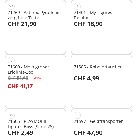
XS
S
71269 - Asterix: Pyradonis'
71401 - My Figures:
vergiftete Torte
Fashion
CHF 21,90
CHF 18,90
Nicht
Nicht
verfügbar
verfügbar
L
71600 - Mein großer
71585 - Robotertaucher
Erlebnis-Zoo
CHF 4,99
CHF 54,90
-25%
CHF 41,17
Nicht
Nicht
verfügbar
verfügbar
XS
L
71605 - PLAYMOBIL-
71597 - Geldtransporter
Figures Boys (Serie 26)
CHF 2,49
CHF 47,90