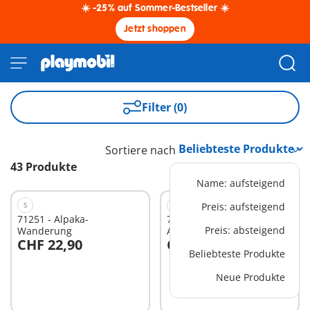
☀️ -25% auf Sommer-Bestseller ☀️
Jetzt shoppen
Filter (0)
Sortiere nach
43 Produkte
Name: aufsteigend
S
S
Preis: aufsteigend
71251 - Alpaka-
71363 - Himmlischer
Preis: absteigend
Wanderung
Ausflug mit Pegasusfohlen
CHF 22,90
CHF 17,90
Beliebteste Produkte
Neue Produkte
Nicht
Nicht
verfügbar
verfügbar