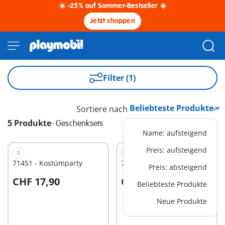
☀️ -25% auf Sommer-Bestseller ☀️
Jetzt shoppen
Filter (1)
Sortiere nach
5 Produkte
-
Geschenksets
Name: aufsteigend
Preis: aufsteigend
S
S
71451 - Kostümparty
71447 - Rittergeburtstag
Preis: absteigend
CHF 17,90
CHF 17,90
Beliebteste Produkte
Neue Produkte
Nicht
Nicht
verfügbar
verfügbar