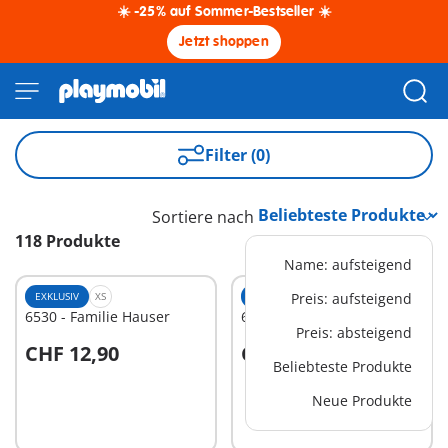
☀️ -25% auf Sommer-Bestseller ☀️
Jetzt shoppen
Filter (0)
Sortiere nach
118 Produkte
Name: aufsteigend
EXKLUSIV
XS
EXKLUSIV
Preis: aufsteigend
XS
6530 - Familie Hauser
6493 - Römerfamilie
Preis: absteigend
CHF 12,90
CHF 12,90
In den Warenkorb
In den Warenkorb
Beliebteste Produkte
Neue Produkte