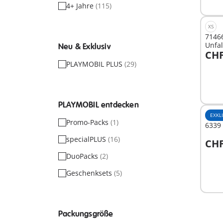
4+ Jahre
(115)
XS
7146
Unfal
Neu & Exklusiv
CHF
I
PLAYMOBIL PLUS
(29)
PLAYMOBIL entdecken
EXKL
Promo-Packs
(1)
6339 
specialPLUS
(16)
CHF
I
DuoPacks
(2)
Geschenksets
(5)
Packungsgröße