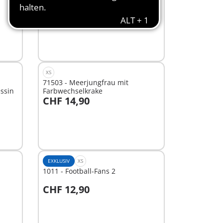
CHF 11,90
In den Warenkorb
XS
71503 - Meerjungfrau mit
ssin
Farbwechselkrake
CHF 14,90
In den Warenkorb
EXKLUSIV
XS
1011 - Football-Fans 2
CHF 12,90
In den Warenkorb