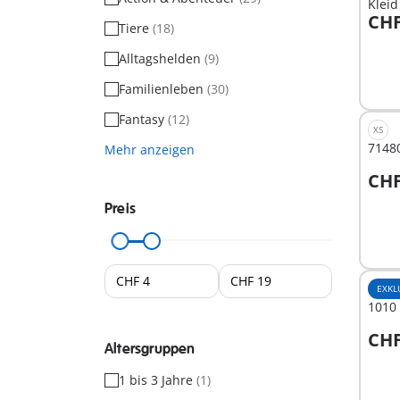
Kleid
CHF
Tiere
(18)
I
Alltagshelden
(9)
Familienleben
(30)
Fantasy
(12)
XS
71480
Mehr anzeigen
CHF
I
Preis
EXKL
1010 
CHF
Altersgruppen
I
1 bis 3 Jahre
(1)