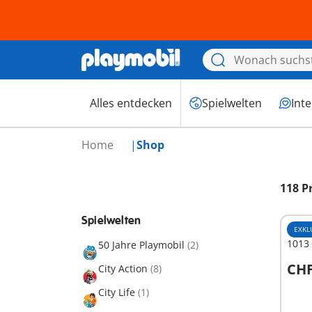
Alles entdecken
Spielwelten
Int
Home
Shop
118 P
Spielwelten
EXKL
1013 
50 Jahre Playmobil
(2)
CHF
City Action
(8)
I
City Life
(1)