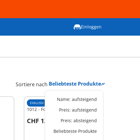
Einloggen
Sortiere nach
Name: aufsteigend
EXKLUSIV
XS
1012 - Football-Cheerleader 1
Preis: aufsteigend
CHF 12,90
Preis: absteigend
In den Warenkorb
Beliebteste Produkte