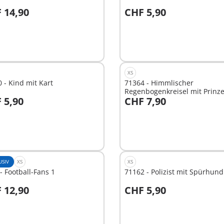
 14,90
CHF 5,90
n den Warenkorb
In den Warenkorb
XS
 - Kind mit Kart
71364 - Himmlischer
Regenbogenkreisel mit Prinze
 5,90
CHF 7,90
n den Warenkorb
In den Warenkorb
USIV
XS
XS
- Football-Fans 1
71162 - Polizist mit Spürhund
 12,90
CHF 5,90
n den Warenkorb
In den Warenkorb