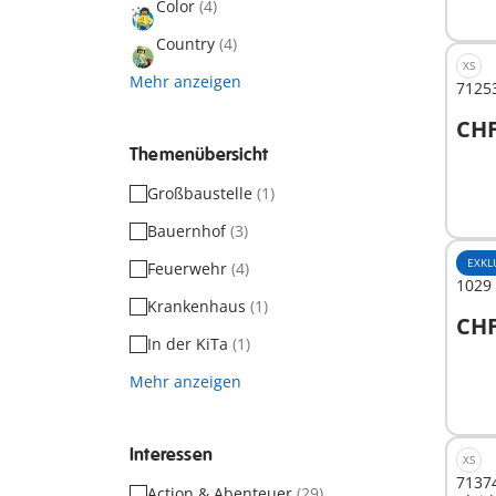
Color
(4)
Country
(4)
XS
Mehr anzeigen
71253
CHF
I
Themenübersicht
Großbaustelle
(1)
Bauernhof
(3)
EXKL
Feuerwehr
(4)
1029 
Krankenhaus
(1)
CHF
I
In der KiTa
(1)
Mehr anzeigen
Interessen
XS
71374
Action & Abenteuer
(29)