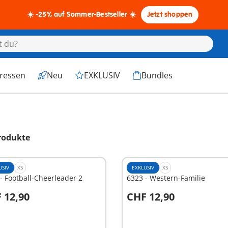
☀️ -25% auf Sommer-Bestseller ☀️
Jetzt shoppen
eressen
Neu
EXKLUSIV
Bundles
rodukte
USIV
XS
EXKLUSIV
XS
- Football-Cheerleader 2
6323 - Western-Familie
 12,90
CHF 12,90
n den Warenkorb
In den Warenkorb