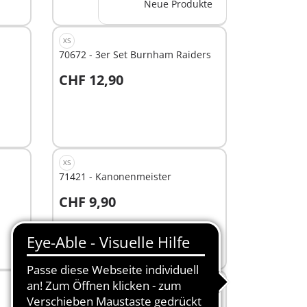
Neue Produkte
XS
70672 - 3er Set Burnham Raiders
CHF 12,90
In den Warenkorb
XS
71421 - Kanonenmeister
CHF 9,90
In den Warenkorb
XS
71467 - Feuerwehr-Tierrettung