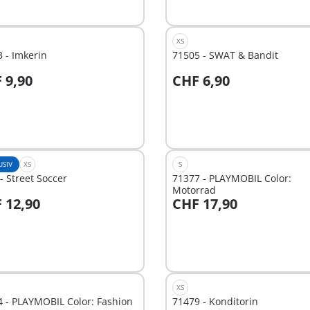
XS
 - Imkerin
71505 - SWAT & Bandit
 9,90
CHF 6,90
n den Warenkorb
In den Warenkorb
USIV
XS
S
- Street Soccer
71377 - PLAYMOBIL Color:
Motorrad
 12,90
CHF 17,90
n den Warenkorb
In den Warenkorb
XS
 - PLAYMOBIL Color: Fashion
71479 - Konditorin