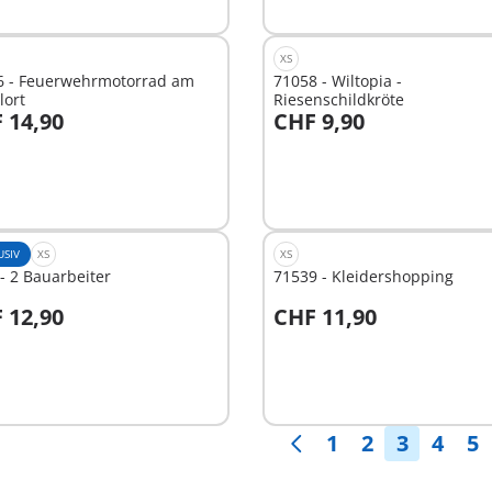
XS
6 - Feuerwehrmotorrad am
71058 - Wiltopia -
lort
Riesenschildkröte
 14,90
CHF 9,90
n den Warenkorb
In den Warenkorb
USIV
XS
XS
- 2 Bauarbeiter
71539 - Kleidershopping
 12,90
CHF 11,90
n den Warenkorb
In den Warenkorb
1
2
3
4
5